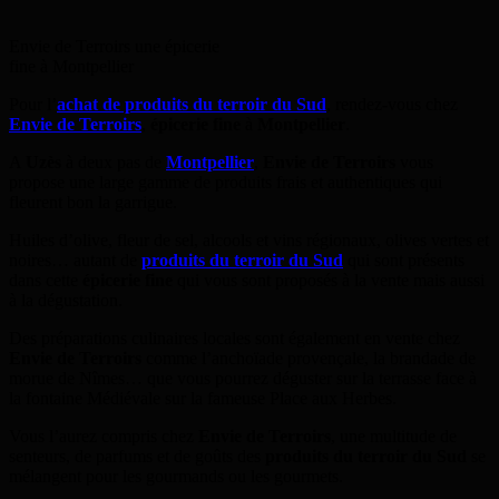
Envie de Terroirs une épicerie
fine à Montpellier
Pour l’
achat de produits du terroir du Sud
, rendez-vous chez
Envie de Terroirs
,
épicerie fine
à
Montpellier
.
A
Uzès
à deux pas de
Montpellier
,
Envie de Terroirs
vous
propose une large gamme de produits frais et authentiques qui
fleurent bon la garrigue.
Huiles d’olive, fleur de sel, alcools et vins régionaux, olives vertes et
noires… autant de
produits du terroir du Sud
qui sont présents
dans cette
épicerie fine
qui vous sont proposés à la vente mais aussi
à la dégustation.
Des préparations culinaires locales sont également en vente chez
Envie de Terroirs
comme l’anchoïade provençale, la brandade de
morue de Nîmes… que vous pourrez déguster sur la terrasse face à
la fontaine Médiévale sur la fameuse Place aux Herbes.
Vous l’aurez compris chez
Envie de Terroirs
, une multitude de
senteurs, de parfums et de goûts des
produits du terroir du Sud
se
mélangent pour les gourmands ou les gourmets.