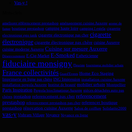
Vas-y !
Mots-clefs
ameliorer référencement prestashop
aménagement cuisine Auxerre
arreter de
camping haute loire
boutique prestashop
camping l estela
cigarette
fumer
cigarette
cigarette electronique pas cher
electronique ego tank
électronique
cigarette électronique pas chère
cuisine Auxerre
Cuisine sur mesure Auxerre
cuisine moderne Auxerre
E-Smoked
E-Cig-Market
Estheticienne
Désenvoutement
fiduciaire monsigny
Fleuriste
fournisseur mobilier urbain
France collectivités
Home Eco Staging
Guard'Events
Imprimerie en ligne pas chère
ING Impression
installation cuisine Auxerre
mobilier urbain
installation pergola Auxerre
Institut de beauté
Montpellier
Paris Inspiration
Pergola bioclimatique Auxerre
pièces détachées auto pas
referencement
referencement pas cher
prestashop
chères
prestashop
referencer boutique
referencement prestashop pas cher
prestashop
rénovation cuisine Auxerre
Salon de coiffure
Solidarite2000
vas-y
Vishram Village
Voyance
Voyance en ligne