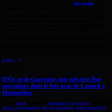
Vous pouvez visiter le site marchand de cette
épicerie fine
de
Montpellier
en vous rendant sur www.enviedeterroirs.com.
Vous habitez
Uzès
,
Montpellier
ou ses environs ou vous êtes en
vacances dans la région, n’hésitez pas à rendre visite à ce
commerçant et repartez, avec dans vos paniers, des
produits du
terroir du Sud
que vous ne trouverez nulle part ailleurs.
Consultez la page officiel de cette épicerie fine en cliquant ci contre
Page vue 16943 Fois par des visiteurs uniques et par 4479 moteurs
de recherche
la suite...
>
0
14
Oct
2010
D’Oc et de Gascogne, une épicerie fine
spécialisée dans le foie gras de Canard à
Montpellier
Auteur
:
admin
|
Catégorie
:
Alimentation
,
Epicerie fine
|
Mots clés
:
epicerie fine montpellier
,
foie gras montpellier
,
traiteur montpellier