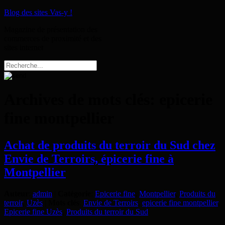
Blog des sites Vas-y !
Magazine de présentation des
commerces de proximité et des
sites internet
Archives de mots clés:
epicerie
fine montpellier
Achat de produits du terroir du Sud chez
Envie de Terroirs, épicerie fine à
Montpellier
Auteur
:
admin
|
Catégorie
:
Epicerie fine
,
Montpellier
,
Produits du
terroir
,
Uzès
|
Mots clés
:
Envie de Terroirs
,
epicerie fine montpellier
,
Epicerie fine Uzès
,
Produits du terroir du Sud