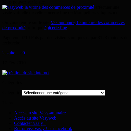
Vous pouvez sur le site
effectuer une
visite virtuelle de cette épicerie fine de Montpellier: Cliquez ici
Ou vous rendre sur le site
Vas-annuaire, l’annuaire des commerces
de proximité
, rubrique
épicerie fine
Page vue 9719 Fois par des visiteurs uniques et par 3123 moteurs de
recherche
la suite...
>
0
17
Fév
2010
Catégories
Catégories
Liens
Accès au site Vasy-annuaire
Accès au site Vasyweb
Contacter vas-y !
Retrouvez Vas-y ! sur facebook