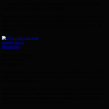
C’est une épicerie fine pas comme les autres que vous trouverez
chez D’Oc et de Gascogne à Montpellier.
En plus d’une épicerie aux rayons remplis de très bon produits des
régions de France, vous trouverez également, des spécialités de foie
gras, avec en particulier du foie gras de canard, entier ou avec des
morceaux.
D'Oc et de Gascogne
épicerie fine à
Montpellier
Produits du terroir, produits régionaux, spécialités diverses, au fil des
rayons c’est une sélection des meilleurs produits de nos régions que
vous pourrez découvrir.
Si vous aimez la qualité, le choix, et le raffinement, rendez vous sans
plus tarder dans cette épicerie fine de Montpellier, qui tient à votre
disposition beaucoup de produits frais, comme des volailles label
rouge ou du jambon ibérique de Bellota.