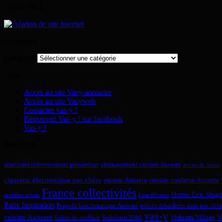
19
Fév
2011
Catégories
Catégories
Liens
Accès au site Vasy-annuaire
Accès au site Vasyweb
Contacter vas-y !
Retrouvez Vas-y ! sur facebook
Vas-y !
Mots-clefs
ameliorer référencement prestashop
aménagement cuisine Auxerre
arreter de fumer
cigarette électronique pas chère
cuisine Auxerre
cuisine moderne Auxerre
France collectivités
Home Eco Stagi
mobilier urbain
Guard'Events
Paris Inspiration
Pergola bioclimatique Auxerre
pièces détachées auto pas chèr
vas-y
cuisine Auxerre
Vishram Village
V
Salon de coiffure
Solidarite2000