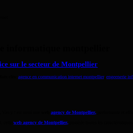
ernet
e informatique montpellier
ce sur le secteur de Montpellier
ots clés
:
agence en communication internet montpellier
,
engeenerie in
, Vas-y ! est aussi une
web
agency de Montpellier,
performante et effi
t, cette
web agency de Montpellier,
possède toutes les caractéristiqu