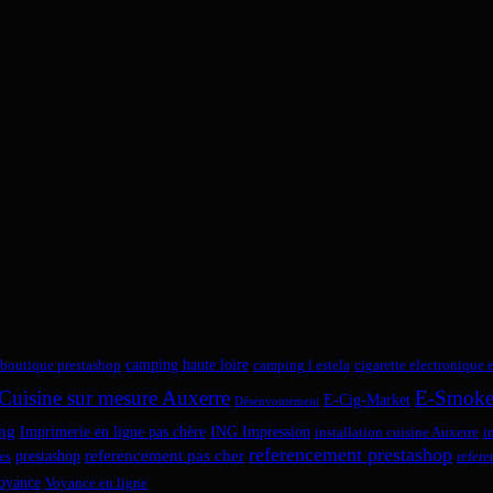
camping haute loire
boutique prestashop
camping l estela
cigarette electronique 
Cuisine sur mesure Auxerre
E-Smok
E-Cig-Market
Désenvoutement
ng
Imprimerie en ligne pas chère
ING Impression
installation cuisine Auxerre
i
referencement prestashop
referencement pas cher
prestashop
es
refer
oyance
Voyance en ligne