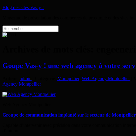
Blog des sites Vas-y !
Magazine de présentation des commerces de proximité et des sites int
Archives de mots clés:
engeeneri
Goupe Vas-y ! une web agency à votre servi
Auteur
:
admin
|
Catégorie
:
Montpellier
,
Web Agency Montpellier
|
M
Agency Montpellier
Web Agency Montpellier
Groupe de communication implanté sur le
secteur de Montpellier
Capable d’intervenir avec précision dans votre communication interne
d’internet.