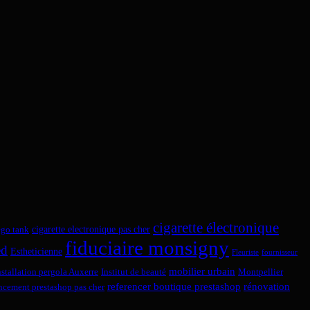
cigarette électronique
cigarette electronique pas cher
ego tank
fiduciaire monsigny
ed
Estheticienne
Fleuriste
fournisseur
mobilier urbain
nstallation pergola Auxerre
Institut de beauté
Montpellier
referencer boutique prestashop
rénovation
encement prestashop pas cher