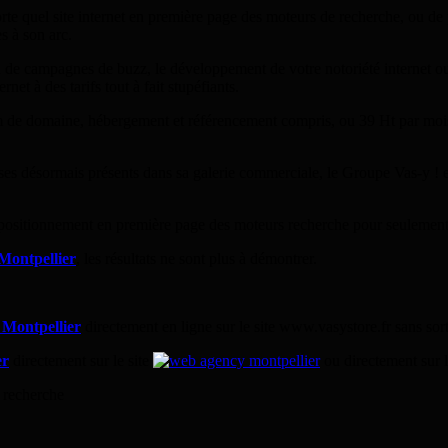
te quel site internet en première page des moteurs de recherche, ou de 
 à son arc.
on de campagnes de buzz, le développement de votre notoriété internet 
et à des tarifs tout à fait stupéfiants.
nom de domaine, hébergement et référencement compris, ou 39 Ht par mo
ises désormais présents dans sa galerie commerciale, le Groupe Vas-y ! e
 positionnement en première page des moteurs recherche pour seulement
Montpellier
, les résultats ne sont plus à démontrer.
 Montpellier
directement en ligne sur le site www.vasystore.fr sans sor
er
directement sur le site
ou directement sur l
 recherche