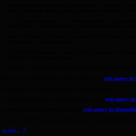
Capable de référencer un site en quelques heures, de propulser n’impor
seulement, cette
web agency
possède également de nombreuses cordes
Que ce soit pour une gestion de vos relations publiques, l’organisati
le marché du low cost internet réalise également de nombreux sites intern
A partir de 34 euros Ht par mois, pour un site vitrine, dynamique, 
et référencement compris également.
Avec plus de 5000 commerces, artisans, sites, associations ou entrepr
qualité prix de tout le secteur internet.
Les sites Vas-y ! permettent un référencement en moins de 24H et un
Rien ne sert de dépenser plus, d’autant qu’avec cette
web agency de 
Sincèrement, il va vous être difficile de trouver moins cher.
Vous pouvez également accéder aux services de cette
web agency de
Consultez la page de présentation de cette
web agency de Montpelli
Page vue 12453 Fois par des visiteurs uniques et par 3852 moteurs de
la suite...
>
0