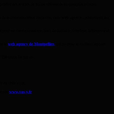
publier des articles de presse référencés en quelques minutes
ou de la communication corporate, cette
web agency
, positionnée sur
is pour un site e-commerce, nom de domaine, interface, hébergement,
st la
web agency de Montpellier,
qui propose le meilleur rapport
 150 euros Ht par an.
tir de chez vous.
e site
www.vas-y.fr