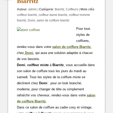
Biarritz
Auteur
:
admin
|
Catégorie
:
Biarritz
,
Coiffeurs
|
Mots clés
:
coiffeur biarritz
,
coiffeur dame biarritz
,
coiffeur homme
biarritz
,
Domi
,
salon de coiffure biarritz
Pour tous
styles de
coiffures,
rendez-vous dans votre
salon de coiffure Biarritz
,
chez
Domi
, qui aura une solution adaptée à chacun
de vos besoins.
Domi
,
coiffeur mixte
à
Biarritz
, vous accueille dans
son salon de coiffure tous les jours du mardi au
samedi. Tous les styles de la coiffure mixte se
déclinent chez
Domi
: pour un look branché,
moderne, pour changer de tête ou simplement
rafraîchir vos cheveux, rendez-vous dans votre
salon
de coiffure Biarritz
.
Dans ce salon de coiffure au cadre cosy et vintage,