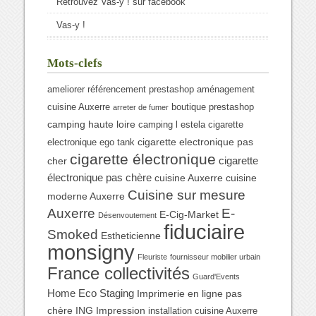
Retrouvez Vas-y ! sur facebook
Vas-y !
Mots-clefs
ameliorer référencement prestashop
aménagement
cuisine Auxerre
boutique prestashop
arreter de fumer
camping haute loire
camping l estela
cigarette
cigarette electronique pas
electronique ego tank
cigarette électronique
cigarette
cher
électronique pas chère
cuisine Auxerre
cuisine
Cuisine sur mesure
moderne Auxerre
Auxerre
E-
E-Cig-Market
Désenvoutement
fiduciaire
Smoked
Estheticienne
monsigny
Fleuriste
fournisseur mobilier urbain
France collectivités
Guard'Events
Home Eco Staging
Imprimerie en ligne pas
chère
ING Impression
installation cuisine Auxerre