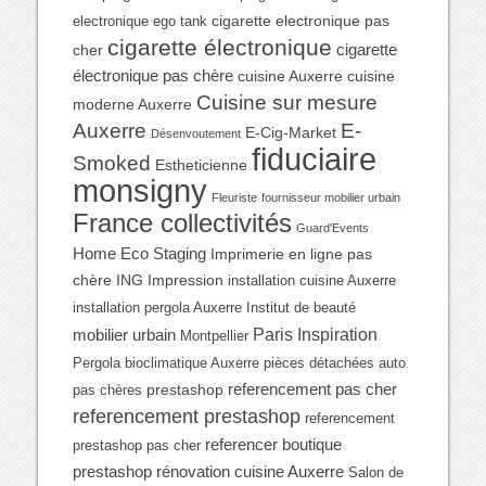
cigarette electronique pas
electronique ego tank
cigarette électronique
cigarette
cher
électronique pas chère
cuisine Auxerre
cuisine
Cuisine sur mesure
moderne Auxerre
Auxerre
E-
E-Cig-Market
Désenvoutement
fiduciaire
Smoked
Estheticienne
monsigny
Fleuriste
fournisseur mobilier urbain
France collectivités
Guard'Events
Home Eco Staging
Imprimerie en ligne pas
chère
ING Impression
installation cuisine Auxerre
installation pergola Auxerre
Institut de beauté
Paris Inspiration
mobilier urbain
Montpellier
Pergola bioclimatique Auxerre
pièces détachées auto
referencement pas cher
prestashop
pas chères
referencement prestashop
referencement
referencer boutique
prestashop pas cher
prestashop
rénovation cuisine Auxerre
Salon de