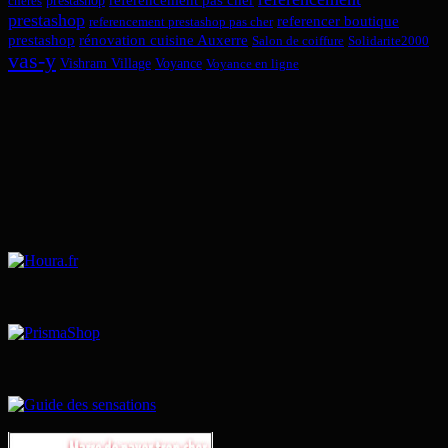
chères
prestashop
referencer boutique
referencement prestashop pas cher
prestashop
rénovation cuisine Auxerre
Salon de coiffure
Solidarite2000
vas-y
Vishram Village
Voyance
Voyance en ligne