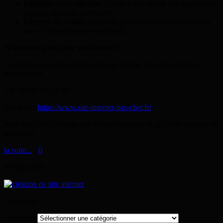
Fidéliser votre clientèle:
Offrez à vos clients une expérience
en ligne agréable et intuitive.
Générer du trafic:
Attirez de nouveaux visiteurs vers votre
site et convertissez-les en clients.
N’attendez plus pour vous lancer !
Contactez-nous dès maintenant pour obtenir un devis gratuit et
personnalisé.
Tél : 09 67 80 73 49
Site web :
https://www.site-internet-pas-cher.fr/
Page vue 6290 Fois par des visiteurs uniques et par 2840 moteurs de
recherche
la suite...
>
0
09
Sep
2024
Catégories
Catégories