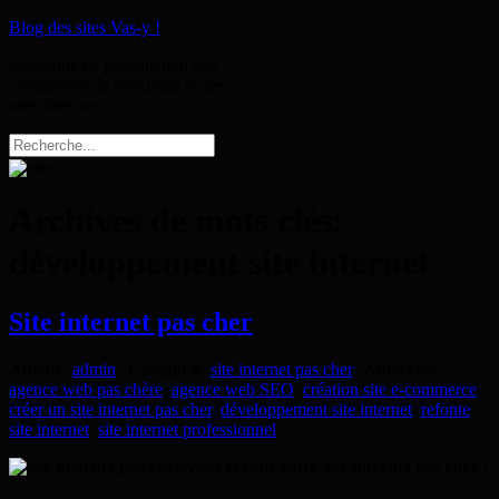
Blog des sites Vas-y !
Magazine de présentation des
commerces de proximité et des
sites internet
Archives de mots clés:
développement site internet
Site internet pas cher
Auteur
:
admin
|
Catégorie
:
site internet pas cher
|
Mots clés
:
agence web pas chère
,
agence web SEO
,
création site e-commerce
,
créer un site internet pas cher
,
développement site internet
,
refonte
site internet
,
site internet professionnel
Nous créons votre site internet pas cher !