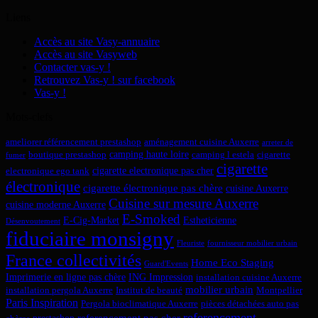
Liens
Accès au site Vasy-annuaire
Accès au site Vasyweb
Contacter vas-y !
Retrouvez Vas-y ! sur facebook
Vas-y !
Mots-clefs
ameliorer référencement prestashop
aménagement cuisine Auxerre
arreter de
camping haute loire
boutique prestashop
camping l estela
cigarette
fumer
cigarette
cigarette electronique pas cher
electronique ego tank
électronique
cigarette électronique pas chère
cuisine Auxerre
Cuisine sur mesure Auxerre
cuisine moderne Auxerre
E-Smoked
E-Cig-Market
Estheticienne
Désenvoutement
fiduciaire monsigny
Fleuriste
fournisseur mobilier urbain
France collectivités
Home Eco Staging
Guard'Events
Imprimerie en ligne pas chère
ING Impression
installation cuisine Auxerre
mobilier urbain
installation pergola Auxerre
Institut de beauté
Montpellier
Paris Inspiration
Pergola bioclimatique Auxerre
pièces détachées auto pas
referencement
referencement pas cher
prestashop