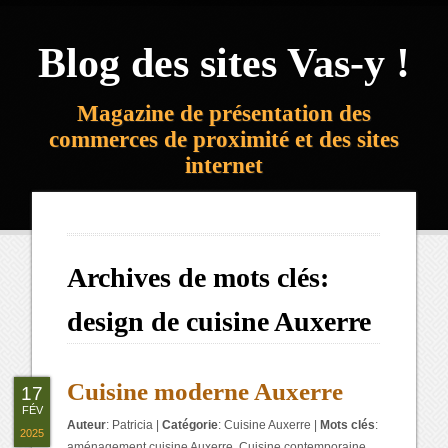
Blog des sites Vas-y !
Magazine de présentation des
commerces de proximité et des sites
internet
Archives de mots clés:
design de cuisine Auxerre
Cuisine moderne Auxerre
17
FÉV
Auteur
:
Patricia
|
Catégorie
:
Cuisine Auxerre
|
Mots clés
:
2025
aménagement cuisine Auxerre
,
Cuisine contemporaine