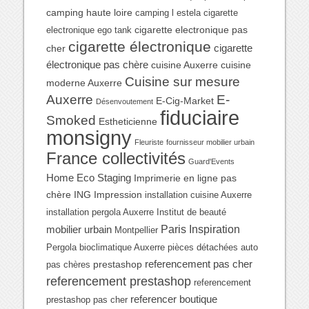
camping haute loire
camping l estela
cigarette
cigarette electronique pas
electronique ego tank
cigarette électronique
cigarette
cher
électronique pas chère
cuisine Auxerre
cuisine
Cuisine sur mesure
moderne Auxerre
Auxerre
E-
E-Cig-Market
Désenvoutement
fiduciaire
Smoked
Estheticienne
monsigny
Fleuriste
fournisseur mobilier urbain
France collectivités
Guard'Events
Home Eco Staging
Imprimerie en ligne pas
chère
ING Impression
installation cuisine Auxerre
installation pergola Auxerre
Institut de beauté
Paris Inspiration
mobilier urbain
Montpellier
Pergola bioclimatique Auxerre
pièces détachées auto
referencement pas cher
prestashop
pas chères
referencement prestashop
referencement
referencer boutique
prestashop pas cher