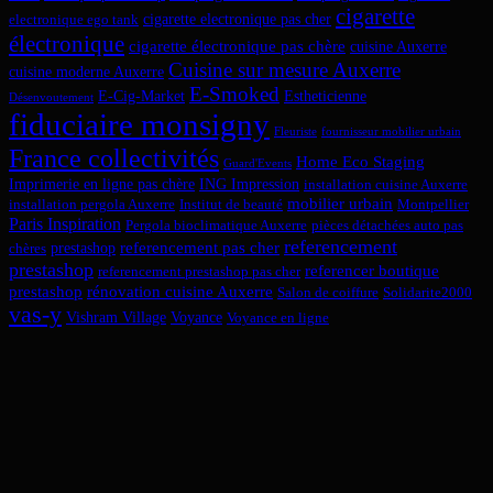
cigarette
cigarette electronique pas cher
electronique ego tank
électronique
cigarette électronique pas chère
cuisine Auxerre
Cuisine sur mesure Auxerre
cuisine moderne Auxerre
E-Smoked
E-Cig-Market
Estheticienne
Désenvoutement
fiduciaire monsigny
Fleuriste
fournisseur mobilier urbain
France collectivités
Home Eco Staging
Guard'Events
Imprimerie en ligne pas chère
ING Impression
installation cuisine Auxerre
mobilier urbain
installation pergola Auxerre
Institut de beauté
Montpellier
Paris Inspiration
Pergola bioclimatique Auxerre
pièces détachées auto pas
referencement
referencement pas cher
prestashop
chères
prestashop
referencer boutique
referencement prestashop pas cher
prestashop
rénovation cuisine Auxerre
Salon de coiffure
Solidarite2000
vas-y
Vishram Village
Voyance
Voyance en ligne