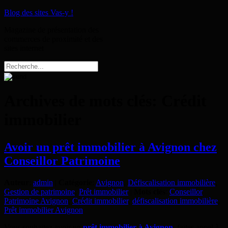
Blog des sites Vas-y !
Magazine de présentation des
commerces de proximité et des
sites internet
Archives de mots clés:
Crédit
immobilier
Avoir un prêt immobilier à Avignon chez
Conseillor Patrimoine
Auteur
:
admin
|
Catégorie
:
Avignon
,
Défiscalisation immobilière
,
Gestion de patrimoine
,
Prêt immobilier
|
Mots clés
:
Conseillor
Patrimoine Avignon
,
Crédit immobilier
,
défiscalisation immobilière
,
Prêt immobilier Avignon
Vous souhaitez avoir un
prêt immobilier à Avignon
, faites appel à