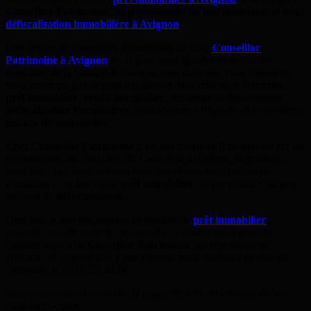
Conseillor Patrimoine
, un professionnel du prêt immobilier et de la
défiscalisation immobilière à Avignon
.
Une équipe de conseillers dynamiques de chez
Conseillor
Patrimoine
à
Avignon
est là pour vous épauler dans tous les
domaines de la finance. Ils sauront vous informer, vous conseiller,
vous accompagner et vous représenter dans différents domaines :
prêt immobilier
,
crédit immobilier
, recherche de financement,
défiscalisation immobilière
, investissement financier et immobilier,
gestion du patrimoine
…
Chez
Conseillor Patrimoine
c’est pas moins de 8 conseillers sur les
départements du Vaucluse, du Gard et de la Drôme, joignables 6
jours sur 7 qui vous aideront dans vos démarches : recherche
d’assurance, recherche de
prêt immobilier
, de prévoyance ou une
solution de
défiscalisation
.
Quelques soient vos besoins en matière de
prêt immobilier
,
mutuelle, accidents de la vie ou autre, n’hésitez pas à prendre
conseils auprès de
Conseillor Patrimoine
qui répondra avec
efficacité et disponibilité à vos attentes. Pour contacter ce cabinet
composez le 04.90.25.82.06
Vous pouvez aussi consulter la page officielle de cet organisme en
cliquant ci-contre :