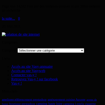
Page vue 14242 Fois par des visiteurs uniques et par 3864 moteurs
de recherche
la suite...
>
0
20
Mai
2011
Catégories
Catégories
Liens
Accès au site Vasy-annuaire
Accès au site Vasyweb
Contacter vas-y !
Retrouvez Vas-y ! sur facebook
Vas-y !
Mots-clefs
ameliorer référencement prestashop
aménagement cuisine Auxerre
arreter de
camping haute loire
boutique prestashop
camping l estela
cigarette
fumer