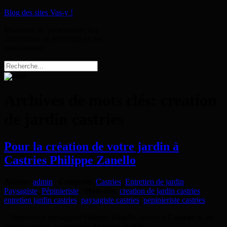
Blog des sites Vas-y !
Magazine de présentation des
commerces de proximité et des
sites internet
Archives de mots clés:
creation
de jardin castries
Pour la création de votre jardin à
Castries Philippe Zanello
Auteur
:
admin
|
Catégorie
:
Castries
,
Entretien de jardin
,
Paysagiste
,
Pépinieriste
|
Mots clés
:
creation de jardin castries
,
entretien jardin castries
,
paysagiste castries
,
pepinieriste castries
Pépiniériste paysagiste Philippe Zanello, assure à
Castries
et sur
toute sa région, la
création de votre jardin.