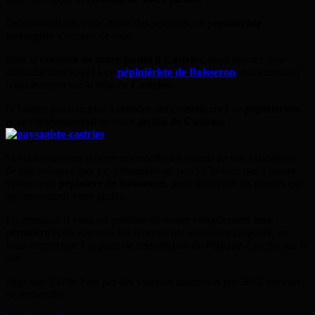
Débroussaillage, taille, tonte des pelouses, ce p
épiniériste
paysagiste
s’occupe de tout.
Pour la
création de votre jardin à Castries
, vous pouvez sans
difficulté faire appel à ce
pépiniériste de Boisseron
, qui intervient
régulièrement sur la ville de
Castries.
N’hésitez pas non plus à prendre des conseils chez ce
pépiniériste
pour l’aménagement de votr
e jardin de Castries.
Si vous souhaitez arborer et embellir les abords de vos habitations,
de vos terrasses (par ex. citronniers en pots) n’hésitez pas à passer
visiter cette
pépinière de Boisseron
, pour découvrir les plantes qui
agrémenteront votre jardin.
En attendant il vous est possible de visiter virtuellement cette
pépinière
et de voir tous les services qui vous sont proposés, en
vous connectant à la page de présentation de Philippe Zanello, sur le
site
Page vue 13786 Fois par des visiteurs uniques et par 3861 moteurs
de recherche