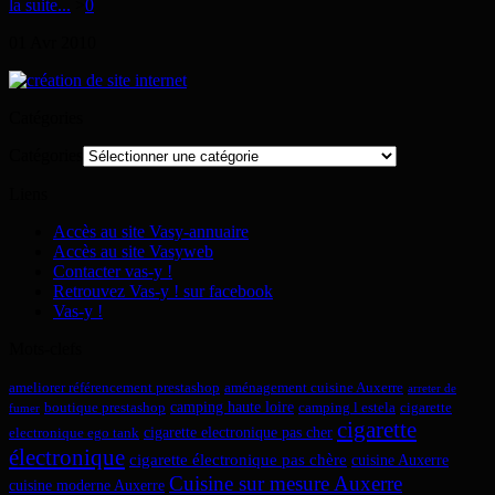
la suite...
>
0
01
Avr
2010
Catégories
Catégories
Liens
Accès au site Vasy-annuaire
Accès au site Vasyweb
Contacter vas-y !
Retrouvez Vas-y ! sur facebook
Vas-y !
Mots-clefs
ameliorer référencement prestashop
aménagement cuisine Auxerre
arreter de
camping haute loire
boutique prestashop
camping l estela
cigarette
fumer
cigarette
cigarette electronique pas cher
electronique ego tank
électronique
cigarette électronique pas chère
cuisine Auxerre
Cuisine sur mesure Auxerre
cuisine moderne Auxerre