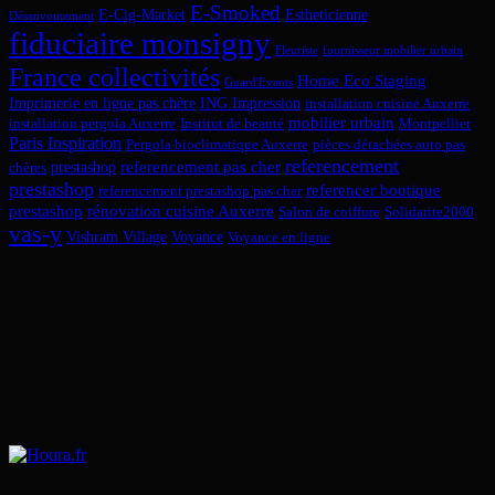
E-Smoked
E-Cig-Market
Estheticienne
Désenvoutement
fiduciaire monsigny
Fleuriste
fournisseur mobilier urbain
France collectivités
Home Eco Staging
Guard'Events
Imprimerie en ligne pas chère
ING Impression
installation cuisine Auxerre
mobilier urbain
installation pergola Auxerre
Institut de beauté
Montpellier
Paris Inspiration
Pergola bioclimatique Auxerre
pièces détachées auto pas
referencement
referencement pas cher
prestashop
chères
prestashop
referencer boutique
referencement prestashop pas cher
prestashop
rénovation cuisine Auxerre
Salon de coiffure
Solidarite2000
vas-y
Vishram Village
Voyance
Voyance en ligne