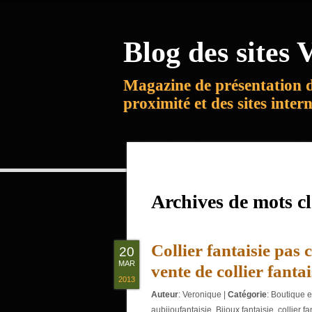
Blog des sites V
Magazine de présentation 
proximité et des sites inter
Archives de mots c
Collier fantaisie pas 
20
MAR
vente de collier fanta
2013
Auteur
:
Veronique
|
Catégorie
:
Boutique e
aubijoufantaisie
,
Bijoux fantaisie
,
collier f