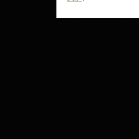
la suite...
>