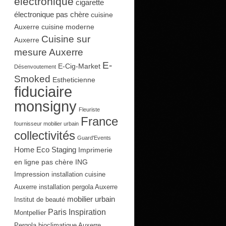
électronique
cigarette
électronique pas chère
cuisine
Auxerre
cuisine moderne
Cuisine sur
Auxerre
mesure Auxerre
E-
E-Cig-Market
Désenvoutement
Smoked
Estheticienne
fiduciaire
monsigny
Fleuriste
France
fournisseur mobilier urbain
collectivités
Guard'Events
Home Eco Staging
Imprimerie
en ligne pas chère
ING
Impression
installation cuisine
Auxerre
installation pergola Auxerre
mobilier urbain
Institut de beauté
Paris Inspiration
Montpellier
Pergola bioclimatique Auxerre