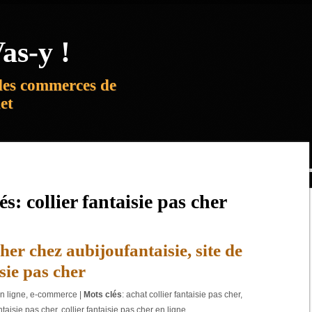
as-y !
des commerces de
net
lés:
collier fantaisie pas cher
cher chez aubijoufantaisie, site de
isie pas cher
n ligne
,
e-commerce
|
Mots clés
:
achat collier fantaisie pas cher
,
antaisie pas cher
,
collier fantaisie pas cher en ligne