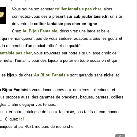
Vous souhaitez acheter
collier fantaisie pas cher
, alors
connectez-vous dès à présent sur
aubijoufantaisie.fr
, un site
de vente de
collier fantaisie pas cher en ligne
.
Chez
Au Bijou Fantaisie
, découvrez une large et belle
s
qui ne manqueront pas de vous séduire, adaptés à tous les goûts et
a recherche d’un produit raffiné et de qualité.
fantaisie pas cher
, vous trouverez sur notre site un large choix de
e métal, l’émail… pour des bijoux à porter en toute occasion et qui
, les bijoux de chez
Au Bijou Fantaisie
sont garantis sans nickel et
 Bijou Fantaisie
vous donne accès aux dernières collections, et
ous propose aussi des gammes de bracelets, bagues, parures, colliers
ngles… afin d’égayer vos tenues.
ulter notre catalogue de bijoux fantaisie, nos tarifs et commander
ne… Cliquez
ici
uniques et par 4021 moteurs de recherche
0