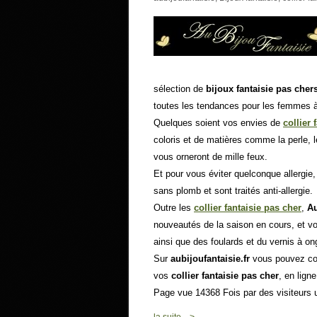
sélection de
bijoux fantaisie pas cher
toutes les tendances pour les femmes à l
Quelques soient vos envies de
collier 
coloris et de matières comme la perle, l
vous orneront de mille feux.
Et pour vous éviter quelconque allergie
sans plomb et sont traités anti-allergie.
Outre les
collier fantaisie pas cher
,
Au
nouveautés de la saison en cours, et v
ainsi que des foulards et du vernis à o
Sur
aubijoufantaisie.fr
vous pouvez cons
vos
collier fantaisie pas cher
, en lig
Page vue 14368 Fois par des visiteurs 