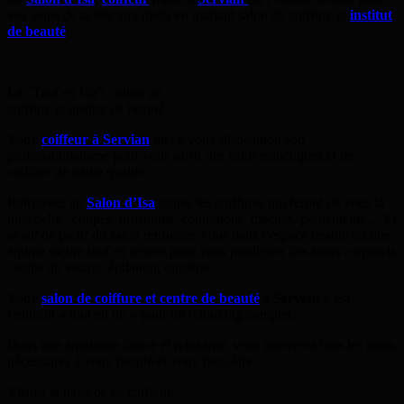
vos soins de la tête aux pieds en mariant salon de coiffure et
institut
de beauté
.
Le "Tout en Un" : salon de
coiffure et institut de beauté
Votre
coiffeur à Servian
met à votre disposition son
professionnalisme pour vous offrir des soins esthétiques et de
coiffure de haute qualité.
Retrouvez au
Salon d’Isa
toutes les coiffures qui feront de vous la
plus belle : coupes, brushings, colorations, mèches, permanente… Et
avant de partir du salon retrouvez-vous dans l’espace beauté où une
équipe mettra tout en œuvre pour vous prodiguer des soins corporels
: soins du visage, épilation, onglerie…
Votre
salon de coiffure et centre de beauté
à
Servian
c’est
l’endroit « tout en un » pour un relooking complet.
Dans une ambiance douce et relaxante, vous trouverez tous les soins
nécessaires à votre beauté et votre bien-être.
Visitez la page de ce coiffeur