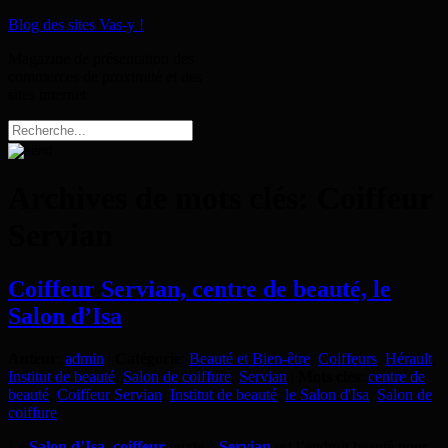
Blog des sites Vas-y !
Magazine de présentation des
commerces de proximité et des
sites internet
Archives de mots clés:
Coiffeur
Servian
Coiffeur Servian, centre de beauté, le
Salon d’Isa
Auteur
:
admin
|
Catégorie
:
Beauté et Bien-être
,
Coiffeurs
,
Hérault
,
Institut de beauté
,
Salon de coiffure
,
Servian
|
Mots clés
:
centre de
beauté
,
Coiffeur Servian
,
Institut de beauté
,
le Salon d'Isa
,
Salon de
coiffure
Le
Salon d’Isa
,
coiffeur
mixte à
Servian
est l’endroit beauté pour