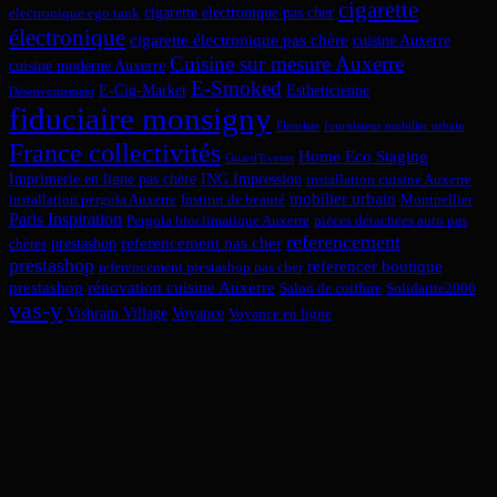
cigarette
cigarette electronique pas cher
electronique ego tank
électronique
cigarette électronique pas chère
cuisine Auxerre
Cuisine sur mesure Auxerre
cuisine moderne Auxerre
E-Smoked
E-Cig-Market
Estheticienne
Désenvoutement
fiduciaire monsigny
Fleuriste
fournisseur mobilier urbain
France collectivités
Home Eco Staging
Guard'Events
Imprimerie en ligne pas chère
ING Impression
installation cuisine Auxerre
mobilier urbain
installation pergola Auxerre
Institut de beauté
Montpellier
Paris Inspiration
Pergola bioclimatique Auxerre
pièces détachées auto pas
referencement
referencement pas cher
prestashop
chères
prestashop
referencer boutique
referencement prestashop pas cher
prestashop
rénovation cuisine Auxerre
Salon de coiffure
Solidarite2000
vas-y
Vishram Village
Voyance
Voyance en ligne