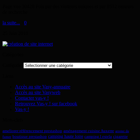
Page vue 30428 Fois par des visiteurs uniques et par 8512 moteurs
de recherche
la suite...
>
0
25
Juin
2010
Catégories
Catégories
Liens
Accès au site Vasy-annuaire
Accès au site Vasyweb
Contacter vas-y !
Retrouvez Vas-y ! sur facebook
Vas-y !
Mots-clefs
ameliorer référencement prestashop
aménagement cuisine Auxerre
arreter de
camping haute loire
boutique prestashop
camping l estela
cigarette
fumer