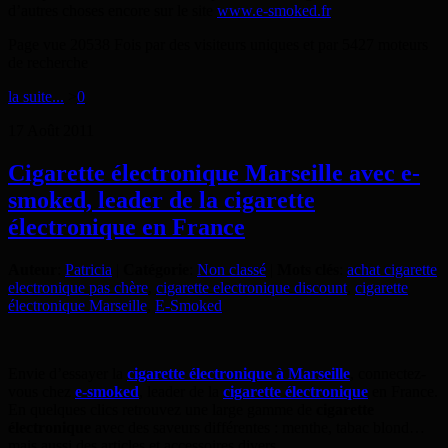
d’autres choses encore sur le site
www.e-smoked.fr
Page vue 20538 Fois par des visiteurs uniques et par 5427 moteurs
de recherche
la suite...
>
0
17
Août
2011
Cigarette électronique Marseille avec e-
smoked, leader de la cigarette
électronique en France
Auteur
:
Patricia
|
Catégorie
:
Non classé
|
Mots clés
:
achat cigarette
electronique pas chère
,
cigarette electronique discount
,
cigarette
électronique Marseille
,
E-Smoked
Envie d’essayer la
cigarette électronique à Marseille
, connectez-
vous chez
e-smoked
, leader de la
cigarette électronique
en France.
En quelques clics retrouvez une large gamme de
cigarette
électronique
avec des saveurs différentes : menthe, tabac blond…
mais aussi des articles et accessoires divers.