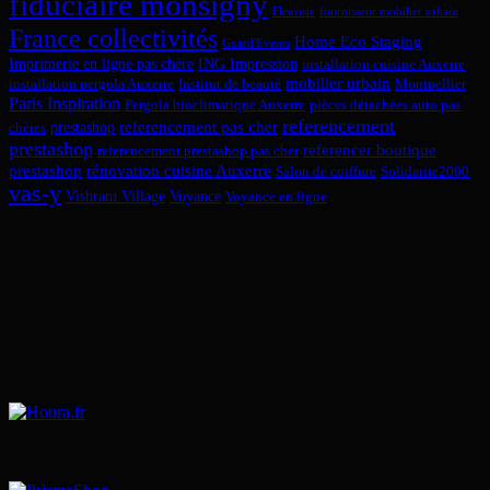
fiduciaire monsigny
Fleuriste
fournisseur mobilier urbain
France collectivités
Home Eco Staging
Guard'Events
Imprimerie en ligne pas chère
ING Impression
installation cuisine Auxerre
mobilier urbain
installation pergola Auxerre
Institut de beauté
Montpellier
Paris Inspiration
Pergola bioclimatique Auxerre
pièces détachées auto pas
referencement
referencement pas cher
prestashop
chères
prestashop
referencer boutique
referencement prestashop pas cher
prestashop
rénovation cuisine Auxerre
Salon de coiffure
Solidarite2000
vas-y
Vishram Village
Voyance
Voyance en ligne