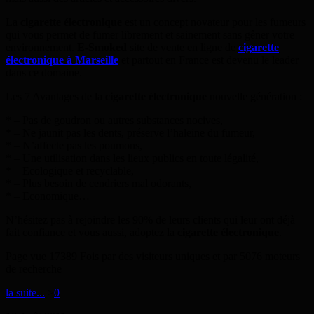
La
cigarette électronique
est un concept novateur pour les fumeurs
qui vous permet de fumer librement et sainement sans gêner votre
environnement.
E-Smoked
site de vente en ligne de
cigarette
électronique
à Marseille
et partout en France est devenu le leader
dans ce domaine.
Les 7 Avantages de la
cigarette électronique
nouvelle génération :
* – Pas de goudron ou autres substances nocives,
* – Ne jaunit pas les dents, préserve l’haleine du fumeur,
* – N’affecte pas les poumons,
* – Une utilisation dans les lieux publics en toute légalité,
* – Ecologique et recyclable,
* – Plus besoin de cendriers mal odorants,
* – Economique…
N’hésitez pas à rejoindre les 90% de leurs clients qui leur ont déjà
fait confiance et vous aussi, adoptez la
cigarette électronique
.
Page vue 17389 Fois par des visiteurs uniques et par 5076 moteurs
de recherche
la suite...
>
0