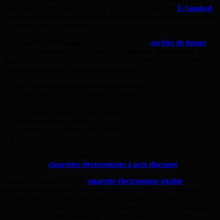
librement et sainement sans gêner votre environnement.
E-Smoked
site de vente en ligne de
cigarette électronique
est devenu le leader
du marché dans ce domaine.
La
cigarette électronique
est un bon moyen d’
arrêter de fumer
!
Grâce à
E-Smoked
le spécialiste de la
cigarette électronique à
Agen
ou ailleurs, fumez librement et sainement où et quand vous
voulez sans déranger votre environnement.
* Pas de goudron ou autres substances nocives
* Ne jaunit pas les dents, préserve l’haleine
* N’affecte pas les poumons
* Une utilisation dans les lieux publics
* Écologique et recyclable
* Plus besoin de cendriers mal odorants
* Économique…
Pour trouverez également de nombreuses saveurs disponibles pour
l’achat de vos
cigarettes électroniques à prix discount
sur ce site.
Leader sur le marché de la
cigarette électronique jetable
,
e-
smoked
vous propose : Une diversité de produits aux meilleurs prix,
des produits accessibles pour tous les budgets, des revendeurs dans
toute la France et à l’international, différents services de financement
et de paiement, une sécurité des paiements en ligne… Et bien