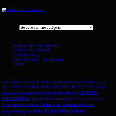
16
Août
2011
Catégories
Catégories
Liens
Accès au site Vasy-annuaire
Accès au site Vasyweb
Contacter vas-y !
Retrouvez Vas-y ! sur facebook
Vas-y !
Mots-clefs
ameliorer référencement prestashop
aménagement cuisine Auxerre
arreter de
camping haute loire
boutique prestashop
camping l estela
cigarette
fumer
cigarette
cigarette electronique pas cher
electronique ego tank
électronique
cigarette électronique pas chère
cuisine Auxerre
Cuisine sur mesure Auxerre
cuisine moderne Auxerre
E-Smoked
E-Cig-Market
Estheticienne
Désenvoutement