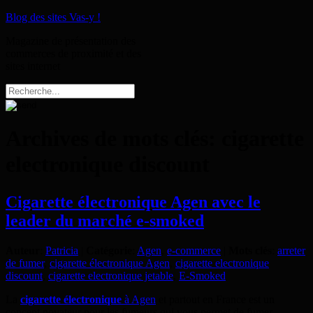
Blog des sites Vas-y !
Magazine de présentation des
commerces de proximité et des
sites internet
Archives de mots clés:
cigarette
electronique discount
Cigarette électronique Agen avec le
leader du marché e-smoked
Auteur
:
Patricia
|
Catégorie
:
Agen
,
e-commerce
|
Mots clés
:
arreter
de fumer
,
cigarette électronique Agen
,
cigarette electronique
discount
,
cigarette electronique jetable
,
E-Smoked
La
cigarette électronique
à Agen
et partout en France est un
concept novateur pour les fumeurs qui vous permet de fumer