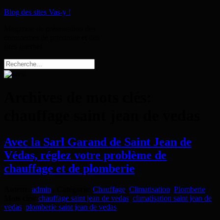
Blog des sites Vas-y !
Magazine de présentation des
commerces de proximité et des
sites internet
Archives de mots clés:
chauffage saint jean de vedas
Avec la Sarl Garand de Saint Jean de
Védas, réglez votre problème de
chauffage et de plomberie
Auteur
:
admin
|
Catégorie
:
Chauffage
,
Climatisation
,
Plomberie
|
Mots clés
:
chauffage saint jean de vedas
,
climatisation saint jean de
vedas
,
plomberie saint jean de vedas