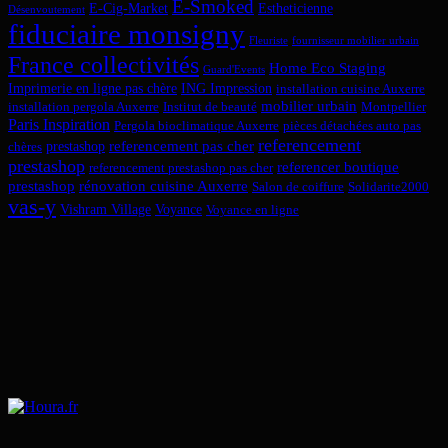
E-Smoked
E-Cig-Market
Estheticienne
Désenvoutement
fiduciaire monsigny
Fleuriste
fournisseur mobilier urbain
France collectivités
Home Eco Staging
Guard'Events
Imprimerie en ligne pas chère
ING Impression
installation cuisine Auxerre
mobilier urbain
installation pergola Auxerre
Institut de beauté
Montpellier
Paris Inspiration
Pergola bioclimatique Auxerre
pièces détachées auto pas
referencement
referencement pas cher
prestashop
chères
prestashop
referencer boutique
referencement prestashop pas cher
prestashop
rénovation cuisine Auxerre
Salon de coiffure
Solidarite2000
vas-y
Vishram Village
Voyance
Voyance en ligne