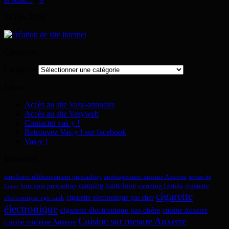
24
Fév
2010
Catégories
Catégories
Liens
Accès au site Vasy-annuaire
Accès au site Vasyweb
Contacter vas-y !
Retrouvez Vas-y ! sur facebook
Vas-y !
Mots-clefs
ameliorer référencement prestashop
aménagement cuisine Auxerre
arreter de
camping haute loire
boutique prestashop
camping l estela
cigarette
fumer
cigarette
cigarette electronique pas cher
electronique ego tank
électronique
cigarette électronique pas chère
cuisine Auxerre
Cuisine sur mesure Auxerre
cuisine moderne Auxerre