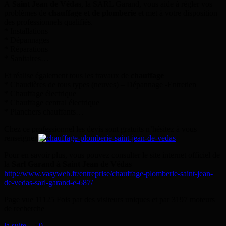
A
Saint Jean de Védas
, la SARL Garand, vous aide à régler vos
problèmes de
chauffage et de plomberie
et met à votre disposition
des professionnels qualifiés.
* Installations
* Dépannages
* Réparations
* Sanitaires…
Et réalise également tous les travaux de
chauffage
* Chaudières de tous types (neuves) – Dépannage -Entretien
* Chauffage électrique
* Chauffage central électrique
* Planchers chauffants…
Chez ce professionnel les devis sont gratuits n’hésitez à vous
renseigner.
Pour en savoir plus, vous pouvez consulter le site internet officiel de
la
Sarl Garand à Saint Jean de Védas
http://www.vasyweb.fr/entreprise/chauffage-plomberie-saint-jean-
de-vedas-sarl-garand-e-687/
Page vue 11125 Fois par des visiteurs uniques et par 3197 moteurs
de recherche
la suite...
>
0