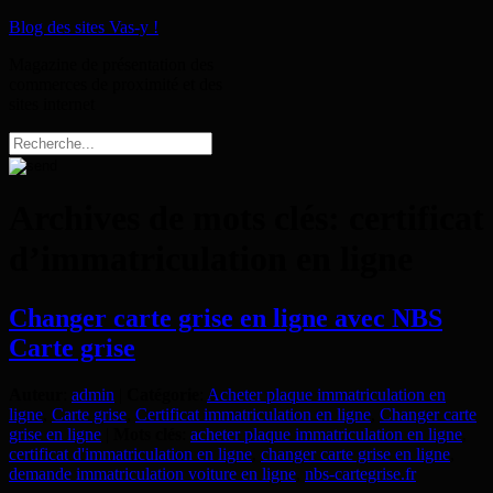
Blog des sites Vas-y !
Magazine de présentation des
commerces de proximité et des
sites internet
Archives de mots clés:
certificat
d’immatriculation en ligne
Changer carte grise en ligne avec NBS
Carte grise
Auteur
:
admin
|
Catégorie
:
Acheter plaque immatriculation en
ligne
,
Carte grise
,
Certificat immatriculation en ligne
,
Changer carte
grise en ligne
|
Mots clés
:
acheter plaque immatriculation en ligne
,
certificat d'immatriculation en ligne
,
changer carte grise en ligne
,
demande immatriculation voiture en ligne
,
nbs-cartegrise.fr