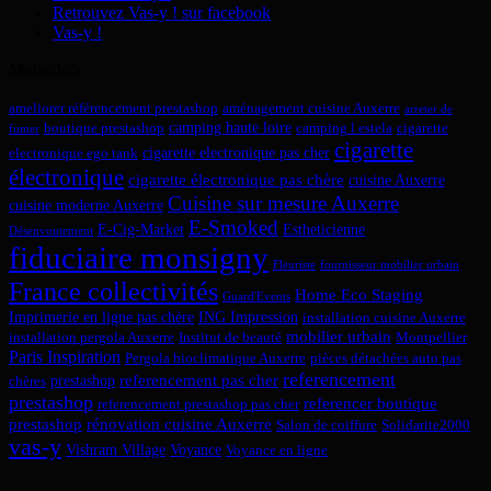
Retrouvez Vas-y ! sur facebook
Vas-y !
Mots-clefs
ameliorer référencement prestashop
aménagement cuisine Auxerre
arreter de
camping haute loire
boutique prestashop
camping l estela
cigarette
fumer
cigarette
cigarette electronique pas cher
electronique ego tank
électronique
cigarette électronique pas chère
cuisine Auxerre
Cuisine sur mesure Auxerre
cuisine moderne Auxerre
E-Smoked
E-Cig-Market
Estheticienne
Désenvoutement
fiduciaire monsigny
Fleuriste
fournisseur mobilier urbain
France collectivités
Home Eco Staging
Guard'Events
Imprimerie en ligne pas chère
ING Impression
installation cuisine Auxerre
mobilier urbain
installation pergola Auxerre
Institut de beauté
Montpellier
Paris Inspiration
Pergola bioclimatique Auxerre
pièces détachées auto pas
referencement
referencement pas cher
prestashop
chères
prestashop
referencer boutique
referencement prestashop pas cher
prestashop
rénovation cuisine Auxerre
Salon de coiffure
Solidarite2000
vas-y
Vishram Village
Voyance
Voyance en ligne