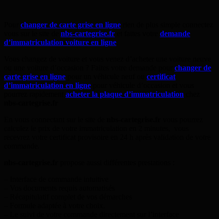
Pour
changer de carte grise en ligne
rien de plus simple connectez
vous sur le site de
nbs-cartegrise.fr
et faites votre
demande
d’immatriculation voiture en ligne
.
Vous changez de voiture et vous venez d’acheter une voiture neuve
ou une voiture d’occasion ? Faites votre demande pour
changer de
carte grise en ligne
pour un véhicule neuf ou
certificat
d’immatriculation en ligne
pour véhicule d’occasion et vous
pourrez rapidement
acheter la plaque d’immatriculation
chez
nbs-cartegrise.fr
En vous connectant sur le site de
nbs-cartegrise.fr
vous pourrez
calculez le prix de votre immatriculation en 2 minutes, vous
recevrez votre certificat provisoire en 24 h après validation de votre
commande.
nbs-cartegrise.fr
propose aussi différentes prestations :
– Interface de commande intuitive
– Vos documents requis automatisés
– Récapitulatif complet de vos démarches
– Formule adaptée à votre choix.
– Le suivi de votre commande directement sur l’interface