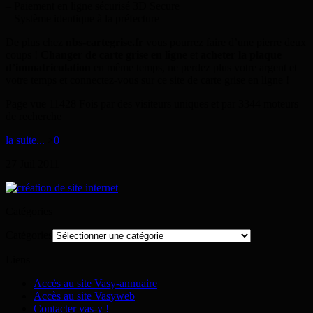
– Paiement en ligne sécurisé 3D Secure
– Système identique à la préfecture
De plus chez
nbs-cartegrise.fr
vous pourrez faire d’une pierre deux
coups !
Changer de carte grise en ligne
et
acheter la plaque
d’immatriculation
en même temps, ne perdez plus votre argent et
votre temps et connectez-vous sur ce site de carte grise en ligne !
Page vue 11428 Fois par des visiteurs uniques et par 3344 moteurs
de recherche
la suite...
>
0
27
Juil
2011
Catégories
Catégories
Liens
Accès au site Vasy-annuaire
Accès au site Vasyweb
Contacter vas-y !