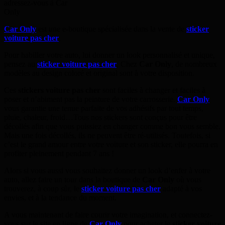
adressez-vous à Car
Only
Car Only
est une e-boutique spécialisée dans la vente de
sticker
voiture pas cher
.
Pour habiller votre auto, lui donner un look personnalisé et unique,
pensez au
sticker voiture pas cher
. Chez
Car Only
, de nombreux
modèles au design coloré et original sont à votre disposition.
Ces
stickers voiture pas cher
sont faciles à changer et faciles à
poser et n’abiment pas la peinture de votre carrosserie.
Car Only
vous garantie une tenue parfaite de vos adhésifs par tout temps,
pluie, chaleur, froid…Tous nos stickers sont conçus pour être
décollés afin que vous puissiez en changer comme bon vous semble.
Mais une fois décollés, ils ne peuvent être ré-utilisés. Toutefois, si
c’est le grand amour entre votre voiture et son sticker, elle pourra en
profiter pleinement pendant 7 ans !
Alors si vous aussi vous souhaitez donner un look d’enfer à votre
auto, allez faire un tour dans la boutique de
Car Only
où vous
trouverez, à coup sûr, le
sticker voiture pas cher
adapté à vos
envies, et à la tendance du moment.
A vous maintenant de faire courir votre imagination, et connectez-
vous sur le site en ligne de
Car Only
pour acheter le
sticker voiture