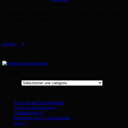
pas cher
qui mettra en valeur votre auto.
Pour plus de renseignements, vous pouvez visiter la page officielle
de
Car Only
, en cliquant sur le logo ci-contre :
Page vue 7540 Fois par des visiteurs uniques et par 2778 moteurs de
recherche
la suite...
>
0
17
Nov
2011
Catégories
Catégories
Liens
Accès au site Vasy-annuaire
Accès au site Vasyweb
Contacter vas-y !
Retrouvez Vas-y ! sur facebook
Vas-y !