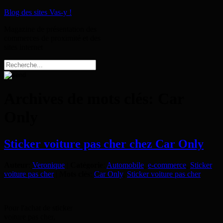
Blog des sites Vas-y !
Magazine de présentation des
commerces de proximité et des
sites internet
Archives de mots clés:
Car
Only
Sticker voiture pas cher chez Car Only
Auteur
:
Veronique
|
Catégorie
:
Automobile
,
e-commerce
,
Sticker
voiture pas cher
|
Mots clés
:
Car Only
,
Sticker voiture pas cher
Pour l'achat de sticker
voiture pas cher,