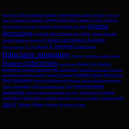
Mots-clefs
ameliorer référencement prestashop
aménagement cuisine Auxerre
arreter de
camping haute loire
boutique prestashop
camping l estela
cigarette
fumer
cigarette
cigarette electronique pas cher
electronique ego tank
électronique
cigarette électronique pas chère
cuisine Auxerre
Cuisine sur mesure Auxerre
cuisine moderne Auxerre
E-Smoked
E-Cig-Market
Estheticienne
Désenvoutement
fiduciaire monsigny
Fleuriste
fournisseur mobilier urbain
France collectivités
Home Eco Staging
Guard'Events
Imprimerie en ligne pas chère
ING Impression
installation cuisine Auxerre
mobilier urbain
installation pergola Auxerre
Institut de beauté
Montpellier
Paris Inspiration
Pergola bioclimatique Auxerre
pièces détachées auto pas
referencement
referencement pas cher
prestashop
chères
prestashop
referencer boutique
referencement prestashop pas cher
prestashop
rénovation cuisine Auxerre
Salon de coiffure
Solidarite2000
vas-y
Vishram Village
Voyance
Voyance en ligne