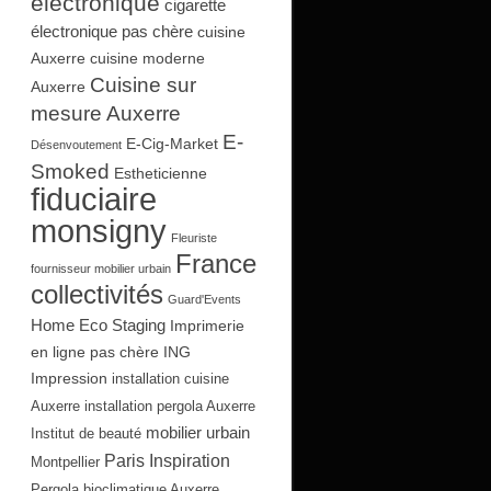
électronique
cigarette
électronique pas chère
cuisine
Auxerre
cuisine moderne
Cuisine sur
Auxerre
mesure Auxerre
E-
E-Cig-Market
Désenvoutement
Smoked
Estheticienne
fiduciaire
monsigny
Fleuriste
France
fournisseur mobilier urbain
collectivités
Guard'Events
Home Eco Staging
Imprimerie
en ligne pas chère
ING
Impression
installation cuisine
Auxerre
installation pergola Auxerre
mobilier urbain
Institut de beauté
Paris Inspiration
Montpellier
Pergola bioclimatique Auxerre