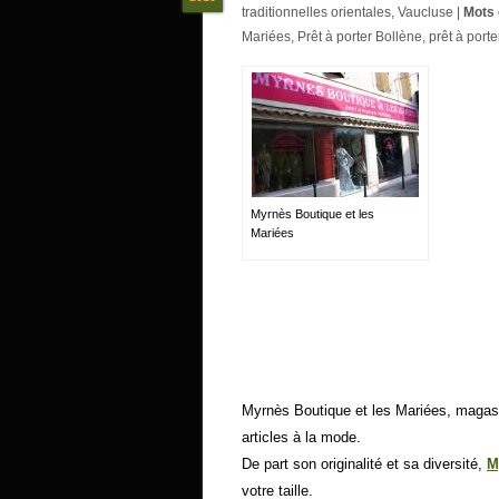
traditionnelles orientales
,
Vaucluse
|
Mots 
Mariées
,
Prêt à porter Bollène
,
prêt à port
Myrnès Boutique et les
Mariées
Myrnès Boutique et les Mariées, maga
articles à la mode.
De part son originalité et sa diversité,
M
votre taille.