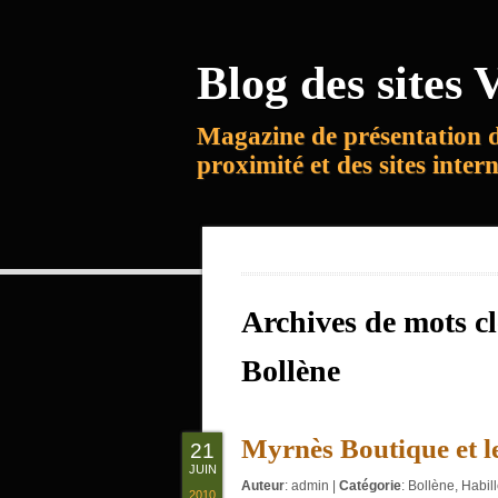
Blog des sites V
Magazine de présentation 
proximité et des sites inter
Archives de mots c
Bollène
Myrnès Boutique et le
21
JUIN
Auteur
:
admin
|
Catégorie
:
Bollène
,
Habil
2010