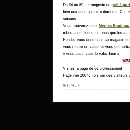
Du 34 au 60, ce magasin de
prêt à por
bien aux ados qu’aux « dames ». Ces mo
saisons.
Vous trouverez chez
Myrnès Boutique 
robes aussi belles les unes que les aut
Rendez-vous donc dans ce magasin d
vous mettre en valeur et vous permettra
« vous aussi vous le valez bien ».
Visitez la page de ce professionnel
Page vue 18873 Fois par des visiteurs 
la suite...
>