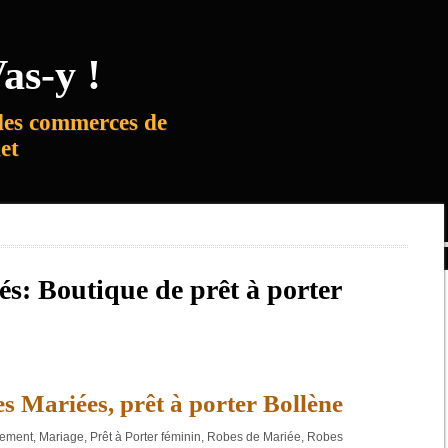
as-y !
des commerces de
net
lés:
Boutique de prêt à porter
s Mariées, prêt à porter Bollène
lement
,
Mariage
,
Prêt à Porter féminin
,
Robes de Mariée
,
Robes