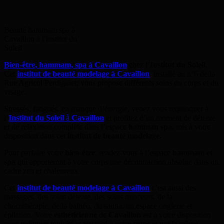
Beauté hammam spa à
Cavaillon à l'Institut du
Soleil
Bien-être, hammam, spa à Cavaillon
chez l’
Institut du Soleil
.
Cet
institut de beauté modelage à Cavaillon
, installé au n°6 de la
Rue Agricol Perdiguier, vous propose différents soins du corps et du
visage.
Stressés, fatigués, en manque d’énergie, venez vous requinquer à
l’
Institut du Soleil
à
Cavaillon
et profitez d’un moment de détente
et de relaxation complète dans l’espace
hamman spa
, mis à votre
disposition dans cet
institut de beauté modelage
.
Pour parfaire votre
bien-être
, rendez-vous à l’espace
hammam et
spa
qui apporteront à votre corps une décontraction absolue dans un
cadre zen et chaleureux.
Cet
institut de beauté modelage à Cavaillon
c’est aussi des
massages, des soins détente, des soins minceurs, de la
chocothérapie, de la balnéo, du sauna, un espace onglerie et
épilation. Votre
esthéticienne
de
Cavaillon
est à votre disposition
pour redonner tonicité et vivacité à votre corps et par la même