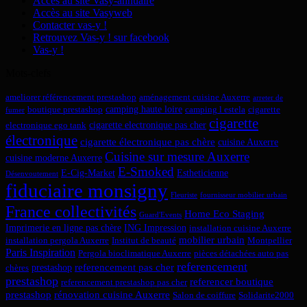
Accès au site Vasy-annuaire
Accès au site Vasyweb
Contacter vas-y !
Retrouvez Vas-y ! sur facebook
Vas-y !
Mots-clefs
ameliorer référencement prestashop
aménagement cuisine Auxerre
arreter de
camping haute loire
boutique prestashop
camping l estela
cigarette
fumer
cigarette
cigarette electronique pas cher
electronique ego tank
électronique
cigarette électronique pas chère
cuisine Auxerre
Cuisine sur mesure Auxerre
cuisine moderne Auxerre
E-Smoked
E-Cig-Market
Estheticienne
Désenvoutement
fiduciaire monsigny
Fleuriste
fournisseur mobilier urbain
France collectivités
Home Eco Staging
Guard'Events
Imprimerie en ligne pas chère
ING Impression
installation cuisine Auxerre
mobilier urbain
installation pergola Auxerre
Institut de beauté
Montpellier
Paris Inspiration
Pergola bioclimatique Auxerre
pièces détachées auto pas
referencement
referencement pas cher
prestashop
chères
prestashop
referencer boutique
referencement prestashop pas cher
prestashop
rénovation cuisine Auxerre
Salon de coiffure
Solidarite2000