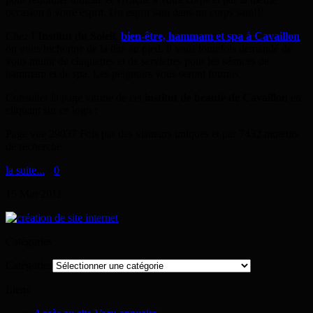
occasion à votre esprit. Un esprit sain dans un corps sain!!!
Chez l’
Institut du Soleil
,
bien-être, hammam et spa à Cavaillon
on vous bichonne de la tête au pied, il vous toutefois demandé de
vous munir de claquettes et de serviettes pour les séances de
hammam et de spa. Les peignoirs vous seront fournis.
Consulter la page vitrine de cet
institut de beauté de Cavaillon
en
cliquant sur ce logo :
Page vue 29037 Fois par des visiteurs uniques et par 7432 moteurs
de recherche
la suite...
>
0
15
Mar
2011
Catégories
Catégories
Liens