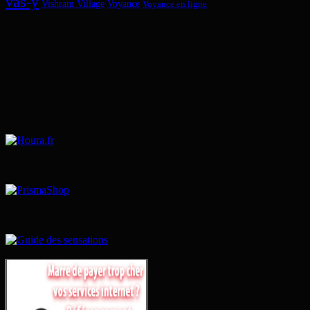
vas-y
Vishram Village
Voyance
Voyance en ligne