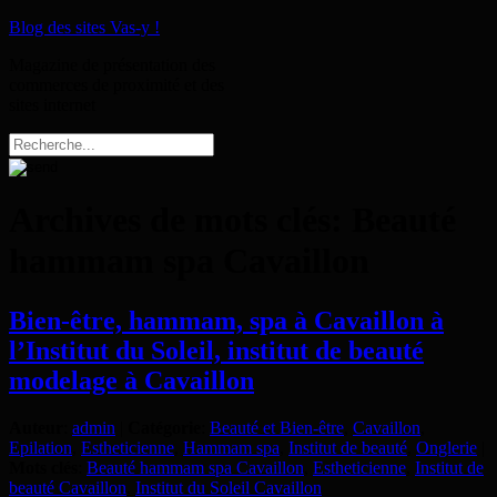
Blog des sites Vas-y !
Magazine de présentation des
commerces de proximité et des
sites internet
Archives de mots clés:
Beauté
hammam spa Cavaillon
Bien-être, hammam, spa à Cavaillon à
l’Institut du Soleil, institut de beauté
modelage à Cavaillon
Auteur
:
admin
|
Catégorie
:
Beauté et Bien-être
,
Cavaillon
,
Epilation
,
Estheticienne
,
Hammam spa
,
Institut de beauté
,
Onglerie
|
Mots clés
:
Beauté hammam spa Cavaillon
,
Estheticienne
,
Institut de
beauté Cavaillon
,
Institut du Soleil Cavaillon