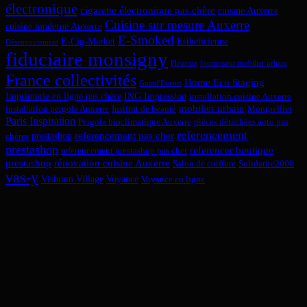
électronique
cigarette électronique pas chère
cuisine Auxerre
Cuisine sur mesure Auxerre
cuisine moderne Auxerre
E-Smoked
E-Cig-Market
Estheticienne
Désenvoutement
fiduciaire monsigny
Fleuriste
fournisseur mobilier urbain
France collectivités
Home Eco Staging
Guard'Events
Imprimerie en ligne pas chère
ING Impression
installation cuisine Auxerre
mobilier urbain
installation pergola Auxerre
Institut de beauté
Montpellier
Paris Inspiration
Pergola bioclimatique Auxerre
pièces détachées auto pas
referencement
referencement pas cher
prestashop
chères
prestashop
referencer boutique
referencement prestashop pas cher
prestashop
rénovation cuisine Auxerre
Salon de coiffure
Solidarite2000
vas-y
Vishram Village
Voyance
Voyance en ligne