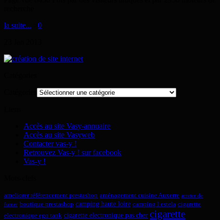
recherche
la suite...
>
0
23
Jan
2013
Catégories
Catégories
Liens
Accès au site Vasy-annuaire
Accès au site Vasyweb
Contacter vas-y !
Retrouvez Vas-y ! sur facebook
Vas-y !
Mots-clefs
ameliorer référencement prestashop
aménagement cuisine Auxerre
arreter de
camping haute loire
boutique prestashop
camping l estela
cigarette
fumer
cigarette
cigarette electronique pas cher
electronique ego tank