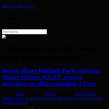
Blog des sites Vas-y !
Magazine de présentation des
commerces de proximité et des
sites internet
Archives de mots clés:
avocat
droit de la famille paris 5
Avocat affaire familiale Paris contactez
Maître Viviane SOUET, avocate
spécialisée en affaire familiale à Paris
Auteur
:
Erika
|
Catégorie
:
Avocat
|
Mots clés
:
avocat affaire
familiale paris
,
avocat droit de la famille paris 5
,
droit de la famille
Viviane SOUET