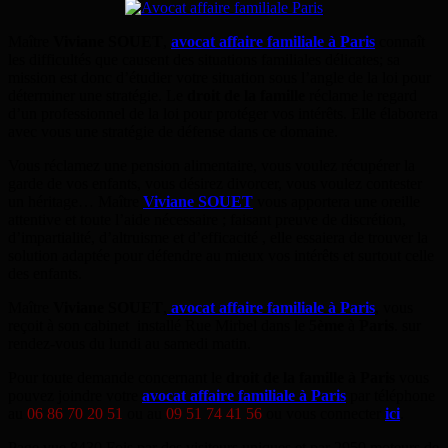
Maître
Viviane SOUET
,
avocat affaire familiale à Paris
connaît
les difficultés que causent des situations familiales délicates; sa
mission est donc d’étudier votre situation sous l’angle de la loi pour
déterminer une stratégie. Le
droit de la famille
réclame le regard
d’un professionnel de la loi pour protéger vos intérêts. Elle élaborera
avec vous une stratégie de défense dans ce domaine.
Vous réclamez une pension alimentaire, vous voulez récupérer la
garde de vos enfants, vous désirez divorcer, vous voulez contester
un héritage… Maître
Viviane SOUET
vous apportera une oreille
attentive et toute l’aide nécessaire ; faisant preuve de discrétion,
d’impartialité, d’altruisme et d’efficacité , elle essaiera de trouver la
solution adaptée pour défendre au mieux vos intérêts et surtout celle
des enfants.
Maître
Viviane SOUET
,
avocat affaire familiale à Paris
, vous
reçoit à son cabinet installé Rue Mirbel dans le
5ème
à
Paris
. sur
rendez-vous du lundi au samedi matin.
Pour toute demande concernant le
droit de la famille à Paris
vous
pouvez joindre votre
avocat affaire familiale à Paris
par téléphone
au
06 86 70 20 51
ou au
09 51 74 41 56
ou vous connecter
ici
.
Page vue 8430 Fois par des visiteurs uniques et par 2950 moteurs de