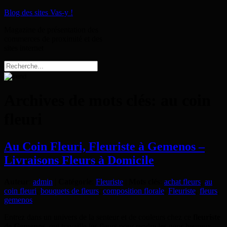
Blog des sites Vas-y !
Magazine de présentation des
commerces de proximité et des
sites internet
Archives de mots clés:
au coin
fleuri
Au Coin Fleuri, Fleuriste à Gemenos –
Livraisons Fleurs à Domicile
Auteur
:
admin
|
Catégorie
:
Fleuriste
|
Mots clés
:
achat fleurs
,
au
coin fleuri
,
bouquets de fleurs
,
composition florale
,
Fleuriste
,
fleurs
,
gemenos
Entrez dans un univers de la senteur et de couleurs chez ce
fleuriste
de
Gemenos
, qui travaille les fleurs pour rendre les gens heureux.