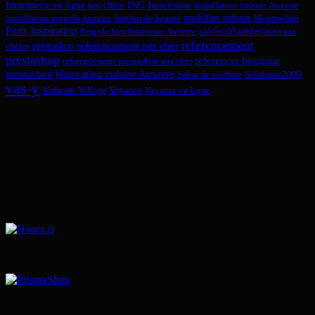
Imprimerie en ligne pas chère
ING Impression
installation cuisine Auxerre
mobilier urbain
installation pergola Auxerre
Institut de beauté
Montpellier
Paris Inspiration
Pergola bioclimatique Auxerre
pièces détachées auto pas
referencement
referencement pas cher
prestashop
chères
prestashop
referencer boutique
referencement prestashop pas cher
prestashop
rénovation cuisine Auxerre
Salon de coiffure
Solidarite2000
vas-y
Vishram Village
Voyance
Voyance en ligne