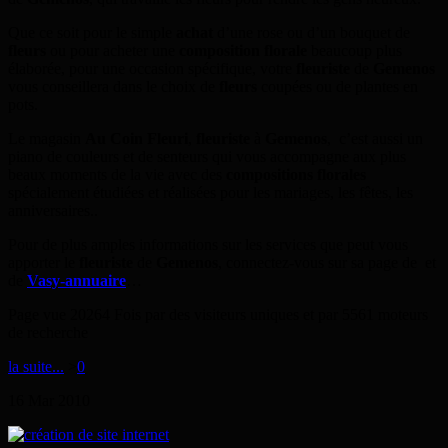
Que ce soit pour le simple
achat
d’une rose ou d’un bouquet de
fleurs
ou pour acheter une
composition florale
beaucoup plus
élaborée, pour une occasion spécifique, votre
fleuriste
de
Gemenos
vous conseillera dans le choix de
fleurs
coupées ou de plantes en
pots.
Le magasin
Au Coin Fleuri
,
fleuriste
à
Gemenos
, c’est aussi un
piano de couleurs et de senteurs qui vous accompagne aux plus
beaux moments de la vie avec des
compositions florales
spécialement étudiées et réalisées pour les mariages, les fêtes, les
anniversaires..
Pour de plus amples informations sur les services que peut vous
apporter le
fleuriste
de
Gemenos
, connectez-vous sur sa page de
et
de
Vasy-annuaire
…
Page vue 20264 Fois par des visiteurs uniques et par 5561 moteurs
de recherche
la suite...
>
0
16
Mar
2010