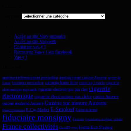
Catégories
Catégories
Liens
Accès au site Vasy-annuaire
Accès au site Vasyweb
Contacter vas-y !
Retrouvez Vas-y ! sur facebook
Vas-y !
Mots-clefs
ameliorer référencement prestashop
aménagement cuisine Auxerre
arreter de
camping haute loire
boutique prestashop
camping l estela
cigarette
fumer
cigarette
cigarette electronique pas cher
electronique ego tank
électronique
cigarette électronique pas chère
cuisine Auxerre
Cuisine sur mesure Auxerre
cuisine moderne Auxerre
E-Smoked
E-Cig-Market
Estheticienne
Désenvoutement
fiduciaire monsigny
Fleuriste
fournisseur mobilier urbain
France collectivités
Home Eco Staging
Guard'Events