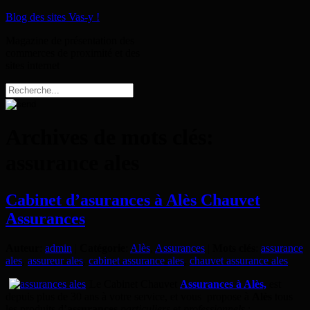
Blog des sites Vas-y !
Magazine de présentation des
commerces de proximité et des
sites internet
Archives de mots clés:
assurance ales
Cabinet d’asurances à Alès Chauvet
Assurances
Auteur
:
admin
|
Catégorie
:
Alès
,
Assurances
|
Mots clés
:
assurance
ales
,
assureur ales
,
cabinet assurance ales
,
chauvet assurance ales
Le Cabinet Chauvet
Assurances à Alès,
est
depuis plus de 30 ans à votre service, et vous propose à
Alès
tous
les produits d’
assurances
particuliers
et
professionnels
: