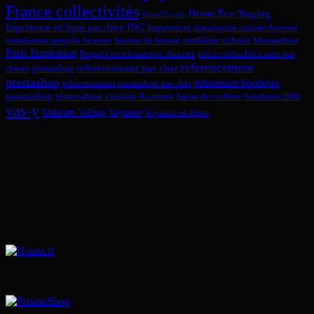
France collectivités
Home Eco Staging
Guard'Events
Imprimerie en ligne pas chère
ING Impression
installation cuisine Auxerre
mobilier urbain
installation pergola Auxerre
Institut de beauté
Montpellier
Paris Inspiration
Pergola bioclimatique Auxerre
pièces détachées auto pas
referencement
referencement pas cher
prestashop
chères
prestashop
referencer boutique
referencement prestashop pas cher
prestashop
rénovation cuisine Auxerre
Salon de coiffure
Solidarite2000
vas-y
Vishram Village
Voyance
Voyance en ligne