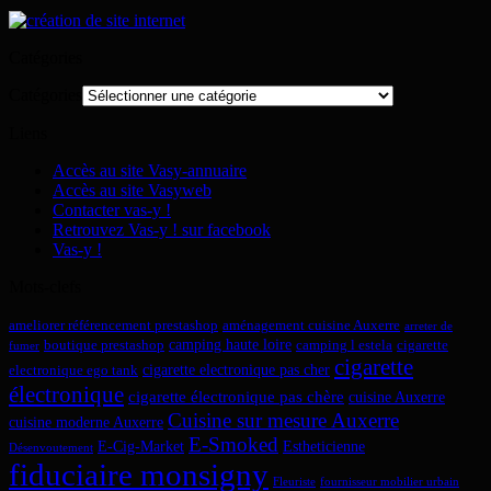
Catégories
Catégories
Liens
Accès au site Vasy-annuaire
Accès au site Vasyweb
Contacter vas-y !
Retrouvez Vas-y ! sur facebook
Vas-y !
Mots-clefs
ameliorer référencement prestashop
aménagement cuisine Auxerre
arreter de
camping haute loire
boutique prestashop
camping l estela
cigarette
fumer
cigarette
cigarette electronique pas cher
electronique ego tank
électronique
cigarette électronique pas chère
cuisine Auxerre
Cuisine sur mesure Auxerre
cuisine moderne Auxerre
E-Smoked
E-Cig-Market
Estheticienne
Désenvoutement
fiduciaire monsigny
Fleuriste
fournisseur mobilier urbain