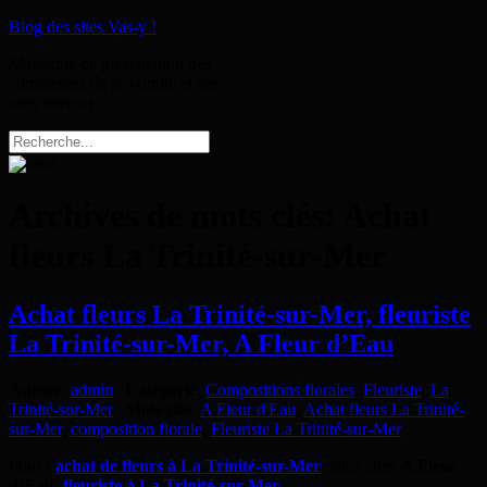
Blog des sites Vas-y !
Magazine de présentation des
commerces de proximité et des
sites internet
Archives de mots clés:
Achat
fleurs La Trinité-sur-Mer
Achat fleurs La Trinité-sur-Mer, fleuriste
La Trinité-sur-Mer, A Fleur d’Eau
Auteur
:
admin
|
Catégorie
:
Compositions florales
,
Fleuriste
,
La
Trinité-sur-Mer
|
Mots clés
:
A Fleur d'Eau
,
Achat fleurs La Trinité-
sur-Mer
,
composition florale
,
Fleuriste La Trinité-sur-Mer
Pour l’
achat de fleurs à La Trinité-sur-Mer
, allez chez
A Fleur
d’Eau
,
fleuriste à La Trinité-sur-Mer
.