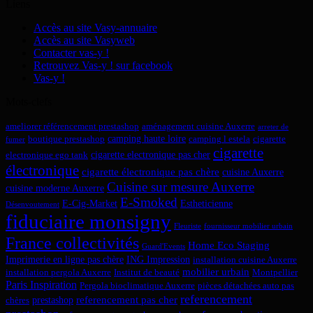
Liens
Accès au site Vasy-annuaire
Accès au site Vasyweb
Contacter vas-y !
Retrouvez Vas-y ! sur facebook
Vas-y !
Mots-clefs
ameliorer référencement prestashop
aménagement cuisine Auxerre
arreter de
camping haute loire
boutique prestashop
camping l estela
cigarette
fumer
cigarette
cigarette electronique pas cher
electronique ego tank
électronique
cigarette électronique pas chère
cuisine Auxerre
Cuisine sur mesure Auxerre
cuisine moderne Auxerre
E-Smoked
E-Cig-Market
Estheticienne
Désenvoutement
fiduciaire monsigny
Fleuriste
fournisseur mobilier urbain
France collectivités
Home Eco Staging
Guard'Events
Imprimerie en ligne pas chère
ING Impression
installation cuisine Auxerre
mobilier urbain
installation pergola Auxerre
Institut de beauté
Montpellier
Paris Inspiration
Pergola bioclimatique Auxerre
pièces détachées auto pas
referencement
referencement pas cher
prestashop
chères