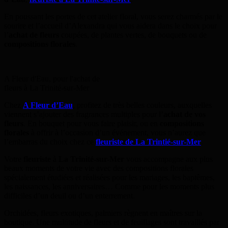
En poussant les portes de cet atelier floral, vous serez charmés par le
sourire et l’accueil d’Alexandra qui vous aidera dans le choix pour
l’
achat de fleurs
coupées, de plantes vertes, de bouquets ou de
compositions florales
.
A Fleur d'Eau, pour l'achat de
fleurs à La Trinité-sur-Mer
Chez
A Fleur d’Eau
, profitez de très belles couleurs, auxquelles
viennent s’ajouter des fragrances multiples pour l’
achat de vos
fleurs
. En bouquet pour vous faire plaisir, ou en
compositions
florales
à offrir à l’occasion d’un événement, vous n’aurez que
l’embarras du choix chez ce
fleuriste de La Trintié-sur-Mer
.
Votre
fleuriste
à
La Trinité-sur-Mer
vous accompagne aux plus
beaux moments de votre vie avec des compositions florales
spécialement étudiées et réalisées pour les mariages, les baptêmes,
les naissances, les anniversaires… Comme pour les moments plus
difficiles d’un deuil ou d’un enterrement.
Orchidées, fleurs exotiques, palmiers règnent en maîtres sur la
boutique. Une multitude de fleurs et de feuillages sont travaillés par