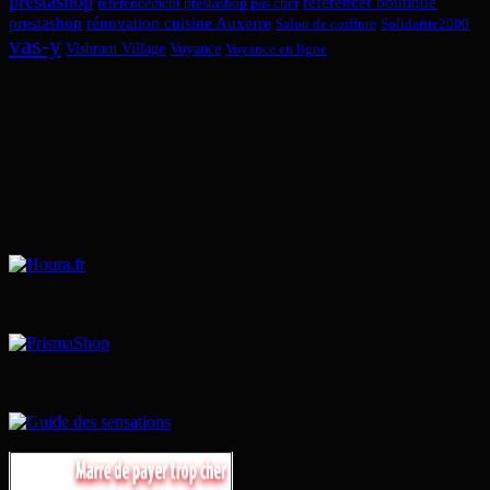
prestashop
referencer boutique
referencement prestashop pas cher
prestashop
rénovation cuisine Auxerre
Salon de coiffure
Solidarite2000
vas-y
Vishram Village
Voyance
Voyance en ligne