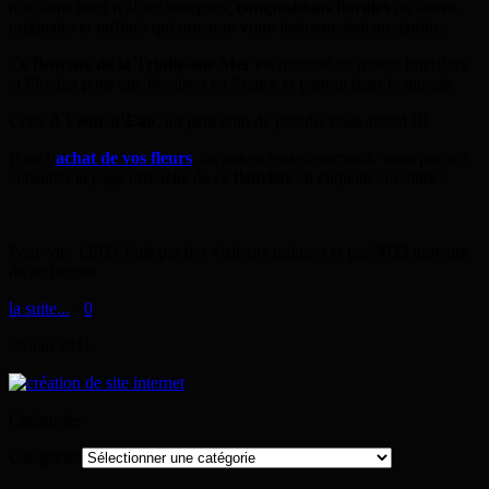
nos soins pour réaliser bouquets,
compositions florales
ou autres,
originales et raffinés qui orneront votre intérieur, balcon, jardin…
Ce
fleuriste de la Trinité-sur-Mer
est rattaché au réseau Interflora
et Florajet pour une livraison en France et partout dans le monde.
Chez
A Fleur d’Eau
, un petit coin de paradis vous attend !!!
Pour l’
achat de vos fleurs
, ou autres renseignements, vous pouvez
consulter la page officielle de ce
fleuriste
en cliquant ci-contre :
Page vue 12021 Fois par des visiteurs uniques et par 3633 moteurs
de recherche
la suite...
>
0
28
Jan
2011
Catégories
Catégories