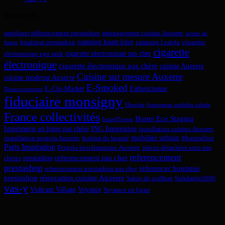
Mots-clefs
ameliorer référencement prestashop
aménagement cuisine Auxerre
arreter de
camping haute loire
boutique prestashop
camping l estela
cigarette
fumer
cigarette
cigarette electronique pas cher
electronique ego tank
électronique
cigarette électronique pas chère
cuisine Auxerre
Cuisine sur mesure Auxerre
cuisine moderne Auxerre
E-Smoked
E-Cig-Market
Estheticienne
Désenvoutement
fiduciaire monsigny
Fleuriste
fournisseur mobilier urbain
France collectivités
Home Eco Staging
Guard'Events
Imprimerie en ligne pas chère
ING Impression
installation cuisine Auxerre
mobilier urbain
installation pergola Auxerre
Institut de beauté
Montpellier
Paris Inspiration
Pergola bioclimatique Auxerre
pièces détachées auto pas
referencement
referencement pas cher
prestashop
chères
prestashop
referencer boutique
referencement prestashop pas cher
prestashop
rénovation cuisine Auxerre
Salon de coiffure
Solidarite2000
vas-y
Vishram Village
Voyance
Voyance en ligne