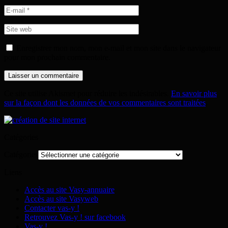
Enregistrer mon nom, mon e-mail et mon site dans le navigateur
pour mon prochain commentaire.
Ce site utilise Akismet pour réduire les indésirables.
En savoir plus
sur la façon dont les données de vos commentaires sont traitées
.
Catégories
Catégories
Liens
Accès au site Vasy-annuaire
Accès au site Vasyweb
Contacter vas-y !
Retrouvez Vas-y ! sur facebook
Vas-y !