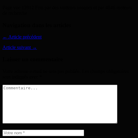
Page vue 13912 Fois par des visiteurs uniques et par 4846 moteurs
de recherche
Navigation dans les articles
← Article précédent
Article suivant →
Laisser un commentaire
Votre adresse e-mail ne sera pas publiée.
Les champs obligatoires
sont indiqués avec
*