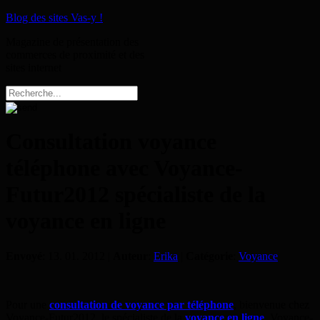
Blog des sites Vas-y !
Magazine de présentation des
commerces de proximité et des
sites internet
Consultation voyance
téléphone avec Voyance-
Futur2012 spécialiste de la
voyance en ligne
Envoyé
: 13. 01. 2012 |
Auteur
:
Erika
|
Catégorie
:
Voyance
Pour une
consultation de voyance par téléphone
, bienvenue chez
Voyance-Futur2012, le spécialiste de la
voyance en ligne
. Voyance-