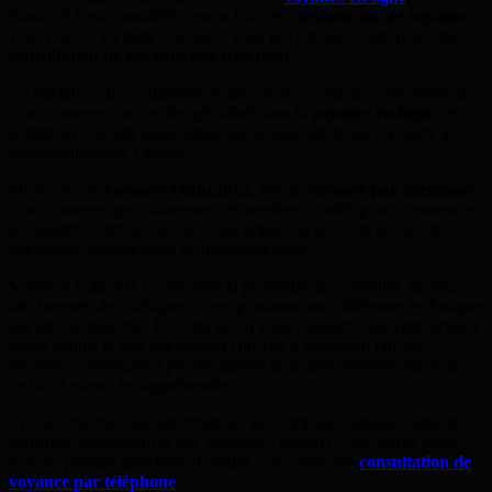
Futur2012 est considéré comme l’un des
meilleur site de voyance,
vous pouvez en toute confiance vous inscrire sur ce site pour une
consultation de voyance par téléphone
.
En quelques clics seulement et sans avoir à sortir de votre domicile,
vous trouverez sur ce site spécialisé dans la
voyance en ligne
, de
nombreux voyants disponibles qui ne souhaitent que répondre à vos
interrogations sur l’avenir.
Sur le site de
Voyance Futur2012
, site de
voyance par téléphone
,
vous trouverez prochainement de nombreux outils pour commencer
à connaitre votre avenir, avec des tirages du tarot, un horoscope et
des études astrologiques et numérologiques.
Voyance-Futur2012 vous offre la possibilité de consulter, sur leur
site Internet, des rubriques correspondants aux différentes techniques
des arts divinatoires. De cette façon vous réaliserez que cette science
existe depuis la nuit des temps et qu’elle a largement fait ses
preuves, contribuant a prédire parfois de grands évènements et, de
ce fait, à mieux les appréhender !
Si vous cherchez des informations sur le travail, l’amour, l’argent,
consultez rapidement le site Voyance-Futur2012, sur lequel vous
pouvez prendre directement rendez vous pour une
consultation de
voyance par téléphone
.