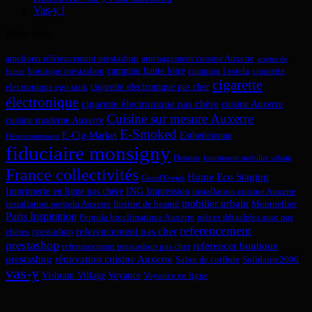
Vas-y !
Mots-clefs
ameliorer référencement prestashop
aménagement cuisine Auxerre
arreter de
camping haute loire
boutique prestashop
camping l estela
cigarette
fumer
cigarette
cigarette electronique pas cher
electronique ego tank
électronique
cigarette électronique pas chère
cuisine Auxerre
Cuisine sur mesure Auxerre
cuisine moderne Auxerre
E-Smoked
E-Cig-Market
Estheticienne
Désenvoutement
fiduciaire monsigny
Fleuriste
fournisseur mobilier urbain
France collectivités
Home Eco Staging
Guard'Events
Imprimerie en ligne pas chère
ING Impression
installation cuisine Auxerre
mobilier urbain
installation pergola Auxerre
Institut de beauté
Montpellier
Paris Inspiration
Pergola bioclimatique Auxerre
pièces détachées auto pas
referencement
referencement pas cher
prestashop
chères
prestashop
referencer boutique
referencement prestashop pas cher
prestashop
rénovation cuisine Auxerre
Salon de coiffure
Solidarite2000
vas-y
Vishram Village
Voyance
Voyance en ligne