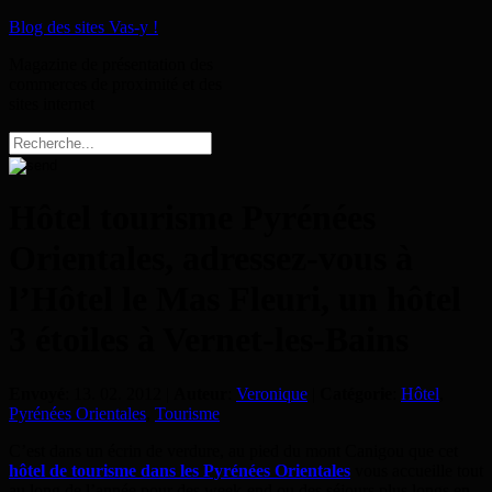
Blog des sites Vas-y !
Magazine de présentation des
commerces de proximité et des
sites internet
Hôtel tourisme Pyrénées
Orientales, adressez-vous à
l’Hôtel le Mas Fleuri, un hôtel
3 étoiles à Vernet-les-Bains
Envoyé
: 13. 02. 2012 |
Auteur
:
Veronique
|
Catégorie
:
Hôtel
,
Pyrénées Orientales
,
Tourisme
C’est dans un écrin de verdure, au pied du mont Canigou que cet
hôtel de tourisme dans les Pyrénées Orientales
vous accueille tout
au long de l’année pour des week-end ou des séjours plus longs en