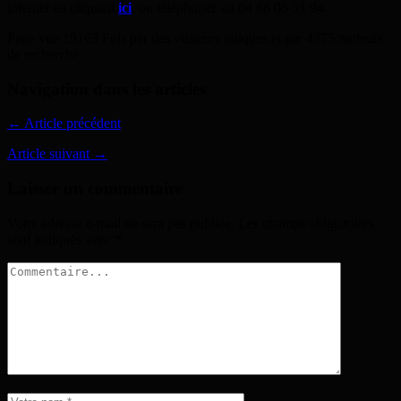
internet en cliquant
ici
, ou téléphonez au 04 68 05 51 94.
Page vue 19163 Fois par des visiteurs uniques et par 4375 moteurs
de recherche
Navigation dans les articles
← Article précédent
Article suivant →
Laisser un commentaire
Votre adresse e-mail ne sera pas publiée.
Les champs obligatoires
sont indiqués avec
*