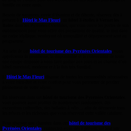
famille ou entre amis.
Besoin de vacances, envie d’évasion et de détente, réservez dès à
présent à l’
Hôtel le Mas Fleuri
, un
hôtel 3 étoiles à Vernet les
Bains
dans les Pyrénées-Orientales, qui vous ouvre les portes de son
établissement pour vous offrir des prestations de qualité, le tout dans
un cadre idyllique, verdoyant où tranquillité et dépaysement sont au
programme.
Au sein de cet
hôtel de tourisme des Pyrénées Orientales
, vous
apprécierez la gentillesse, la disponibilité et la convivialité de toute
une équipe disposée à vous faire goûter aux joies et au charme d’un
hôtel convivial, moderne et à la fois très familial.
L’
Hôtel le Mas Fleuri
dispose de toutes les commodités nécessaires
à votre bien-être et votre confort pour vous permettre de profiter
pleinement de votre séjour.
En réservant dans cet
hôtel de tourisme des Pyrénées Orientales
,
vous pourrez aussi profiter de nombreuses randonnées, des
excursions culturelles, des ballades à vélo… afin de découvrir tous
les trésors et les richesses que vous réservent cette vallée catalane.
Pour réserver une chambre dans cet
hôtel de tourisme des
Pyrénées Orientales
, connectez-vous dès à présent sur leur site