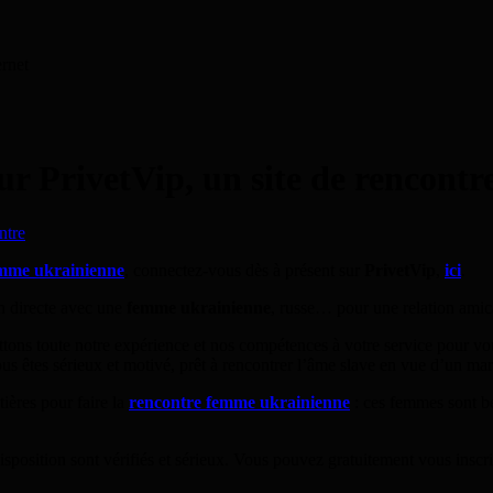
ernet
r PrivetVip, un site de rencontr
ntre
emme ukrainienne
, connectez-vous dès à présent sur
PrivetVip
,
ici
.
n directe avec une
femme ukrainienne
, russe… pour une relation ami
ttons toute notre expérience et nos compétences à votre service pour v
ous êtes sérieux et motivé, prêt à rencontrer l’âme slave en vue d’un mari
ières pour faire la
rencontre femme ukrainienne
: ces femmes sont bel
sposition sont vérifiés et sérieux. Vous pouvez gratuitement vous inscrire 