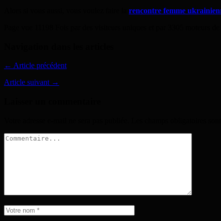
Alors si vous aussi, vous voulez faire la
rencontre femme ukrainien
Page vue 11198 Fois par des visiteurs uniques et par 3305 moteurs de
Navigation dans les articles
← Article précédent
Article suivant →
Laisser un commentaire
Votre adresse e-mail ne sera pas publiée.
Les champs obligatoires son