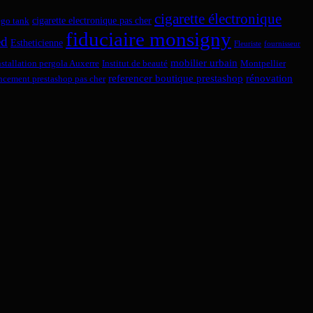
cigarette électronique
cigarette electronique pas cher
ego tank
fiduciaire monsigny
ed
Estheticienne
Fleuriste
fournisseur
mobilier urbain
nstallation pergola Auxerre
Institut de beauté
Montpellier
referencer boutique prestashop
rénovation
encement prestashop pas cher