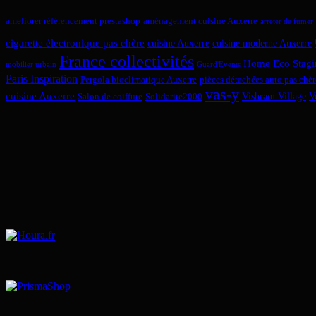
ameliorer référencement prestashop
aménagement cuisine Auxerre
arreter de fumer
cigarette électronique pas chère
cuisine Auxerre
cuisine moderne Auxerre
France collectivités
Home Eco Stagi
mobilier urbain
Guard'Events
Paris Inspiration
Pergola bioclimatique Auxerre
pièces détachées auto pas chèr
vas-y
cuisine Auxerre
Vishram Village
V
Salon de coiffure
Solidarite2000