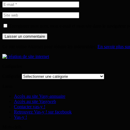
Enregistrer mon nom, mon e-mail et mon site dans le navigateur
Ce site utilise Akismet pour réduire les indésirables.
En savoir plus su
Catégories
Catégories
Liens
Accès au site Vasy-annuaire
Accès au site Vasyweb
Contacter vas-y !
Retrouvez Vas-y ! sur facebook
Vas-y !
Mots-clefs