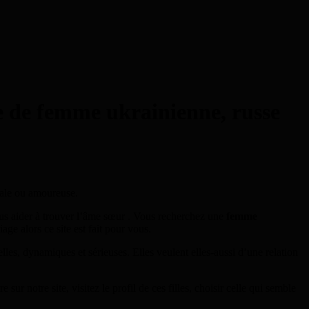
e de femme ukrainienne, russe
cale ou amoureuse.
ous aider à trouver l’âme sœur . Vous recherchez une
femme
age alors ce site est fait pour vous.
les, dynamiques et sérieuses. Elles veulent elles-aussi d’une relation
sur notre site, visitez le profil de ces filles, choisir celle qui semble