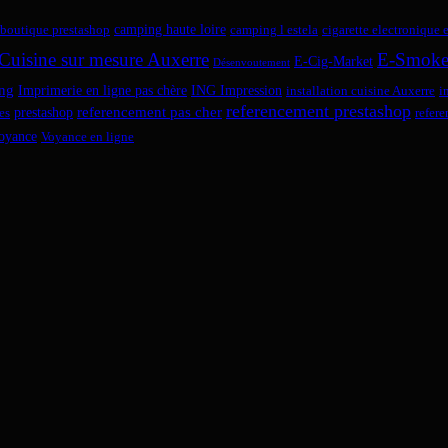
camping haute loire
boutique prestashop
camping l estela
cigarette electronique 
Cuisine sur mesure Auxerre
E-Smok
E-Cig-Market
Désenvoutement
ng
Imprimerie en ligne pas chère
ING Impression
installation cuisine Auxerre
i
referencement prestashop
referencement pas cher
prestashop
es
refer
oyance
Voyance en ligne