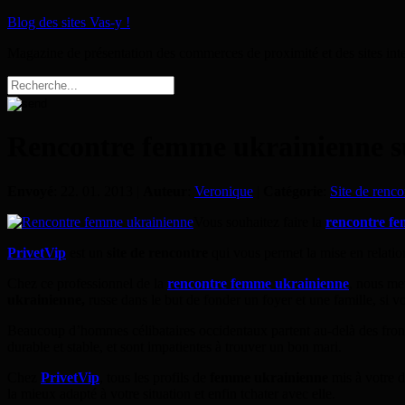
Blog des sites Vas-y !
Magazine de présentation des commerces de proximité et des sites int
Rencontre femme ukrainienne su
Envoyé
: 22. 01. 2013 |
Auteur
:
Veronique
|
Catégorie
:
Site de renco
Vous souhaitez faire la
rencontre f
PrivetVip
est un
site de rencontre
qui vous permet la mise en relatio
Chez ce professionnel de la
rencontre femme ukrainienne
, nous me
ukrainienne,
russe dans le but de fonder un foyer et une famille, si v
Beaucoup d’hommes célibataires occidentaux partent au-delà des front
durable et stable, et sont impatientes à trouver un bon mari.
Chez
PrivetVip
, tous les profils de
femme ukrainienne
mis à votre di
la mieux adapté à votre situation et enfin tchater avec elle.