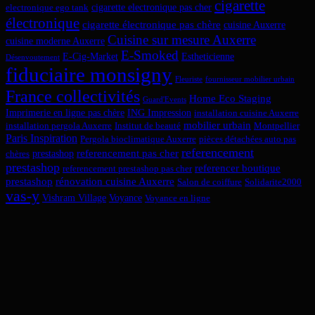
cigarette
cigarette electronique pas cher
electronique ego tank
électronique
cigarette électronique pas chère
cuisine Auxerre
Cuisine sur mesure Auxerre
cuisine moderne Auxerre
E-Smoked
E-Cig-Market
Estheticienne
Désenvoutement
fiduciaire monsigny
Fleuriste
fournisseur mobilier urbain
France collectivités
Home Eco Staging
Guard'Events
Imprimerie en ligne pas chère
ING Impression
installation cuisine Auxerre
mobilier urbain
installation pergola Auxerre
Institut de beauté
Montpellier
Paris Inspiration
Pergola bioclimatique Auxerre
pièces détachées auto pas
referencement
referencement pas cher
prestashop
chères
prestashop
referencer boutique
referencement prestashop pas cher
prestashop
rénovation cuisine Auxerre
Salon de coiffure
Solidarite2000
vas-y
Vishram Village
Voyance
Voyance en ligne