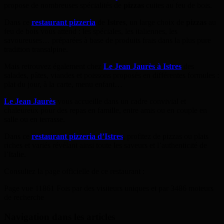
propose de nombreuses spécialités de
pizzas
cuites au feu de bois.
Dans ce
restaurant pizzeria
de
Istres
, un large choix de
pizzas
au
feu de bois vous attend : les spéciales, les italiennes, les
savoureuses… préparées à base de produits frais dans la plus pure
tradition transalpine.
Mais retrouvez également chez
Le Jean Jaurès à Istres
des
salades, pâtes, viandes et poissons proposés en différentes formules :
plat du jour, à la carte, menu enfant…
Le Jean Jaurès
vous accueille dans un cadre convivial et
chaleureux pour des repas en famille, entre amis ou en couple en
salle ou en terrasse.
Dans ce
restaurant pizzeria d’Istres
, profitez de pizzas ou plats
riches et variés révélant ainsi toute les saveurs et l’authenticité de
l’Italie.
Consultez la page officielle de ce restaurant :
Page vue 11861 Fois par des visiteurs uniques et par 3486 moteurs
de recherche
Navigation dans les articles