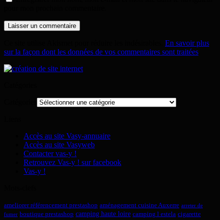
pour mon prochain commentaire.
Ce site utilise Akismet pour réduire les indésirables.
En savoir plus
sur la façon dont les données de vos commentaires sont traitées
.
Catégories
Catégories
Liens
Accès au site Vasy-annuaire
Accès au site Vasyweb
Contacter vas-y !
Retrouvez Vas-y ! sur facebook
Vas-y !
Mots-clefs
ameliorer référencement prestashop
aménagement cuisine Auxerre
arreter de
camping haute loire
boutique prestashop
camping l estela
cigarette
fumer