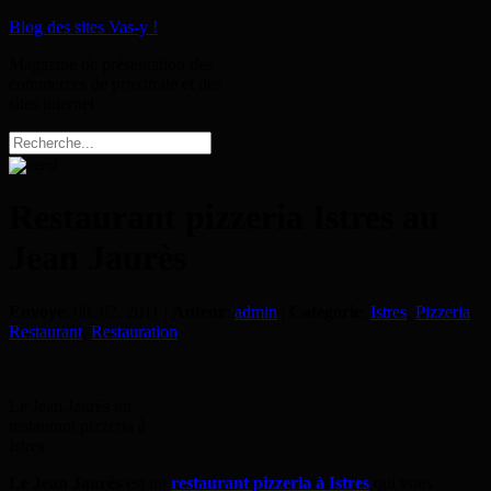
Blog des sites Vas-y !
Magazine de présentation des
commerces de proximité et des
sites internet
Restaurant pizzeria Istres au
Jean Jaurès
Envoyé
: 08. 02. 2011 |
Auteur
:
admin
|
Catégorie
:
Istres
,
Pizzeria
,
Restaurant
,
Restauration
Le Jean Jaurès un
restaurant pizzeria à
Istres
Le Jean Jaurès
est un
restaurant pizzeria à Istres
qui vous