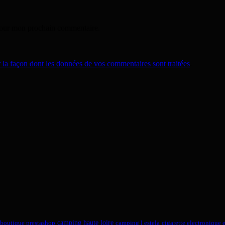
 pour mon prochain commentaire.
r la façon dont les données de vos commentaires sont traitées
.
camping haute loire
boutique prestashop
camping l estela
cigarette electronique 