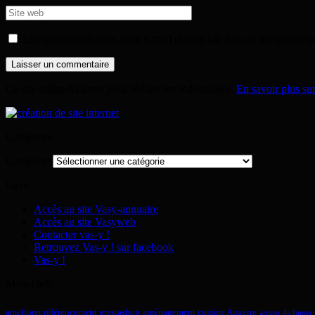
Enregistrer mon nom, mon e-mail et mon site dans le navigateur
Ce site utilise Akismet pour réduire les indésirables.
En savoir plus su
Catégories
Catégories
Liens
Accès au site Vasy-annuaire
Accès au site Vasyweb
Contacter vas-y !
Retrouvez Vas-y ! sur facebook
Vas-y !
Mots-clefs
ameliorer référencement prestashop
aménagement cuisine Auxerre
arreter de fumer