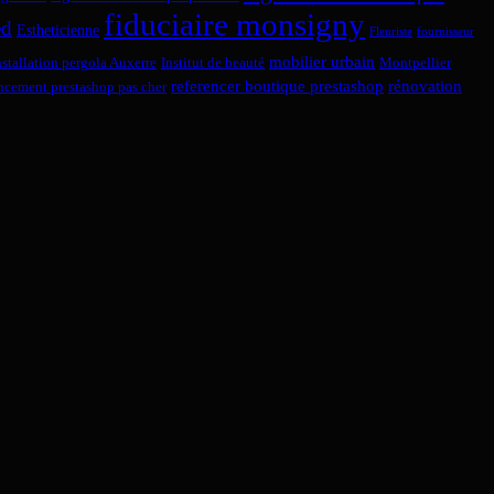
fiduciaire monsigny
ed
Estheticienne
Fleuriste
fournisseur
mobilier urbain
nstallation pergola Auxerre
Institut de beauté
Montpellier
referencer boutique prestashop
rénovation
encement prestashop pas cher