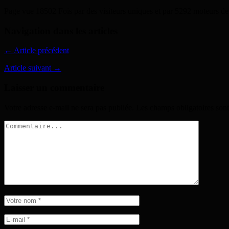
Page vue 18502 Fois par des visiteurs uniques et par 5292 moteurs de
Navigation dans les articles
← Article précédent
Article suivant →
Laisser un commentaire
Votre adresse e-mail ne sera pas publiée.
Les champs obligatoires son