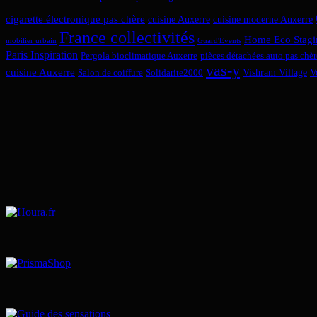
cigarette électronique pas chère
cuisine Auxerre
cuisine moderne Auxerre
France collectivités
Home Eco Stagi
mobilier urbain
Guard'Events
Paris Inspiration
Pergola bioclimatique Auxerre
pièces détachées auto pas chèr
vas-y
cuisine Auxerre
Vishram Village
V
Salon de coiffure
Solidarite2000