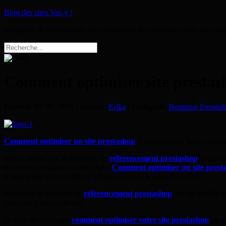
Blog des sites Vas-y !
Magazine de présentation des commerces de proximité et des sites int
Comment optimiser site prestash
Envoyé
: 29. 05. 2012 |
Auteur
:
Erika
|
Catégorie
:
Boutique Prestas
Comment optimiser un site prestashop
? Vous pouvez faire confia
Vas-y! utilise une technologie de
référencement prestashop
qui lui 
et une reconnaissance immédiate.
Comment optimiser un site prest
d’augmenter votre chiffre d’affaire et tout ça à moindre coût !
Nos tarifs et formules de
référencement prestashop
ont été étudiés a
efficaces à leurs activités.
Si vous ne savez pas
comment optimiser votre site prestashop
ou p