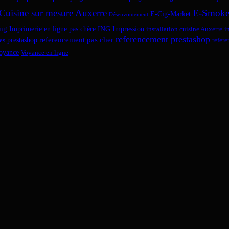
Cuisine sur mesure Auxerre
E-Smok
E-Cig-Market
Désenvoutement
ng
Imprimerie en ligne pas chère
ING Impression
installation cuisine Auxerre
i
referencement prestashop
referencement pas cher
prestashop
es
refer
oyance
Voyance en ligne