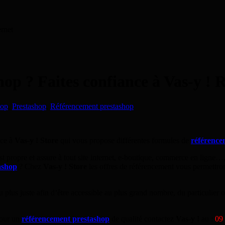
ernet
op ? Faites confiance à Vas-y !
hop
,
Prestashop
,
Référencement prestashop
nce à
Vas-y ! Store
qui vous propose différentes formules de
référence
est propre et assure à tout site internet, e-boutique, commerce en lign
ashop
? Chez
Vas-y ! Store
les offres de référencement vous permettront
u plus juste afin d’être accessible au plus grand nombre, du particulie
our un
référencement prestashop
de qualité contactez
Vas-y !
au :
09