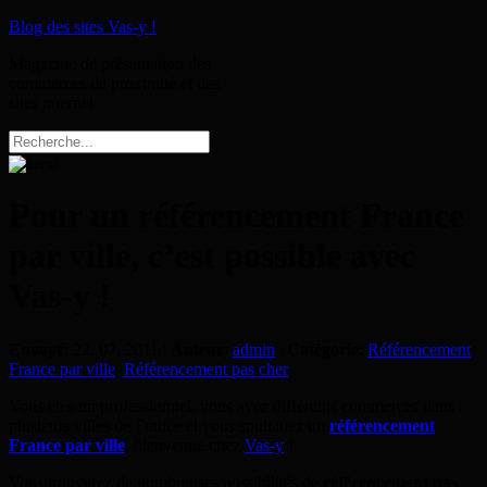
Blog des sites Vas-y !
Magazine de présentation des
commerces de proximité et des
sites internet
Pour un référencement France
par ville, c’est possible avec
Vas-y !
Envoyé
: 22. 07. 2011 |
Auteur
:
admin
|
Catégorie
:
Référencement
France par ville
,
Référencement pas cher
Vous êtes un professionnel, vous avez différents commerces dans
plusieurs villes de France et vous souhaitez un
référencement
France par ville
, bienvenue chez
Vas-y
!
Vous trouverez de nombreuses possibilités de
référencement pas