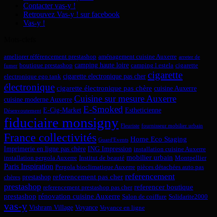
Contacter vas-y !
Retrouvez Vas-y ! sur facebook
Vas-y !
Mots-clefs
ameliorer référencement prestashop
aménagement cuisine Auxerre
arreter de
camping haute loire
boutique prestashop
camping l estela
cigarette
fumer
cigarette
cigarette electronique pas cher
electronique ego tank
électronique
cigarette électronique pas chère
cuisine Auxerre
Cuisine sur mesure Auxerre
cuisine moderne Auxerre
E-Smoked
E-Cig-Market
Estheticienne
Désenvoutement
fiduciaire monsigny
Fleuriste
fournisseur mobilier urbain
France collectivités
Home Eco Staging
Guard'Events
Imprimerie en ligne pas chère
ING Impression
installation cuisine Auxerre
mobilier urbain
installation pergola Auxerre
Institut de beauté
Montpellier
Paris Inspiration
Pergola bioclimatique Auxerre
pièces détachées auto pas
referencement
referencement pas cher
prestashop
chères
prestashop
referencer boutique
referencement prestashop pas cher
prestashop
rénovation cuisine Auxerre
Salon de coiffure
Solidarite2000
vas-y
Vishram Village
Voyance
Voyance en ligne