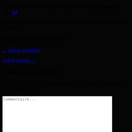
Visitez le site de vente en ligne du leader du
référencement pas
cher
ici
.
Page vue 8191 Fois par des visiteurs uniques et par 2876 moteurs de
recherche
Navigation dans les articles
← Article précédent
Article suivant →
Laisser un commentaire
Votre adresse e-mail ne sera pas publiée.
Les champs obligatoires
sont indiqués avec
*