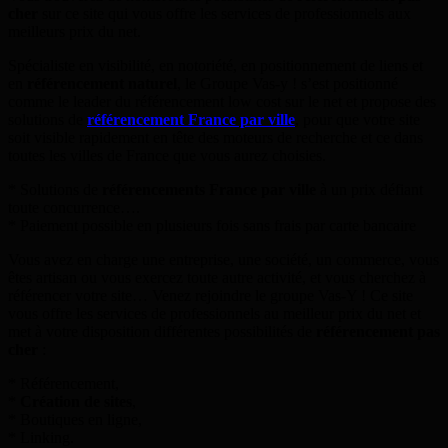
cher
sur ce site qui vous offre les services de professionnels aux
meilleurs prix du net.
Spécialiste en visibilité, en notoriété, en positionnement de liens et
en
référencement naturel
, le Groupe Vas-y ! s’est positionné
comme le leader du référencement low cost sur le net et propose des
solutions de
référencement France par ville
, pour que votre site
soit visible rapidement en tête des moteurs de recherche et ce dans
toutes les villes de France que vous aurez choisies.
* Solutions de
référencements France par ville
à un prix défiant
toute concurrence….
* Paiement possible en plusieurs fois sans frais par carte bancaire
Vous avez en charge une entreprise, une société, un commerce, vous
êtes artisan ou vous exercez toute autre activité, et vous cherchez à
référencer votre site… Venez rejoindre le groupe Vas-Y ! Ce site
vous offre les services de professionnels au meilleur prix du net et
met à votre disposition différentes possibilités de
référencement pas
cher
:
* Référencement,
*
Création de sites
,
* Boutiques en ligne,
* Linking.