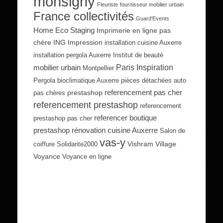
monsigny
Fleuriste
fournisseur mobilier urbain
France collectivités
Guard'Events
Home Eco Staging
Imprimerie en ligne pas
chère
ING Impression
installation cuisine Auxerre
installation pergola Auxerre
Institut de beauté
Paris Inspiration
mobilier urbain
Montpellier
Pergola bioclimatique Auxerre
pièces détachées auto
referencement pas cher
prestashop
pas chères
referencement prestashop
referencement
referencer boutique
prestashop pas cher
prestashop
rénovation cuisine Auxerre
Salon de
vas-y
Vishram Village
coiffure
Solidarite2000
Voyance
Voyance en ligne