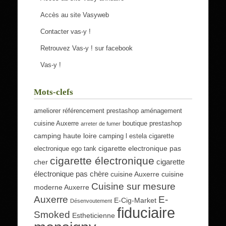
Accès au site Vasyweb
Contacter vas-y !
Retrouvez Vas-y ! sur facebook
Vas-y !
Mots-clefs
ameliorer référencement prestashop
aménagement
cuisine Auxerre
boutique prestashop
arreter de fumer
camping haute loire
camping l estela
cigarette
cigarette electronique pas
electronique ego tank
cigarette électronique
cigarette
cher
électronique pas chère
cuisine Auxerre
cuisine
Cuisine sur mesure
moderne Auxerre
Auxerre
E-
E-Cig-Market
Désenvoutement
fiduciaire
Smoked
Estheticienne