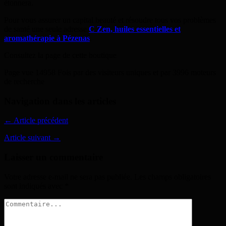
étonnera.
Pour vous assurer un capital beauté et résoudre tous vos problèmes
de santé une seule adresse
C Zen, huiles essentielles et
aromathérapie à Pézenas
.
Consultez la page de cette boutique
Page vue 14958 Fois par des visiteurs uniques et par 3996 moteurs
de recherche
Navigation dans les articles
← Article précédent
Article suivant →
Laisser un commentaire
Votre adresse e-mail ne sera pas publiée.
Les champs obligatoires
sont indiqués avec
*