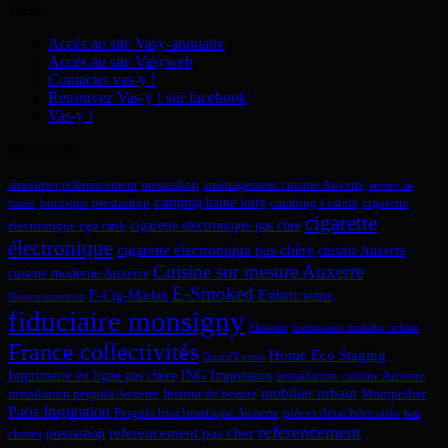
Liens
Accès au site Vasy-annuaire
Accès au site Vasyweb
Contacter vas-y !
Retrouvez Vas-y ! sur facebook
Vas-y !
Mots-clefs
ameliorer référencement prestashop
aménagement cuisine Auxerre
arreter de
camping haute loire
boutique prestashop
camping l estela
cigarette
fumer
cigarette
cigarette electronique pas cher
electronique ego tank
électronique
cigarette électronique pas chère
cuisine Auxerre
Cuisine sur mesure Auxerre
cuisine moderne Auxerre
E-Smoked
E-Cig-Market
Estheticienne
Désenvoutement
fiduciaire monsigny
Fleuriste
fournisseur mobilier urbain
France collectivités
Home Eco Staging
Guard'Events
Imprimerie en ligne pas chère
ING Impression
installation cuisine Auxerre
mobilier urbain
installation pergola Auxerre
Institut de beauté
Montpellier
Paris Inspiration
Pergola bioclimatique Auxerre
pièces détachées auto pas
referencement
referencement pas cher
prestashop
chères