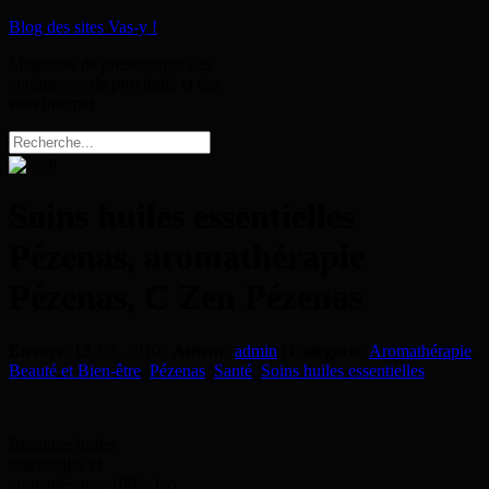
Blog des sites Vas-y !
Magazine de présentation des
commerces de proximité et des
sites internet
Soins huiles essentielles
Pézenas, aromathérapie
Pézenas, C Zen Pézenas
Envoyé
: 12. 07. 2010 |
Auteur
:
admin
|
Catégorie
:
Aromathérapie
,
Beauté et Bien-être
,
Pézenas
,
Santé
,
Soins huiles essentielles
Boutique huiles
essentielles et
aromathérapie 100% bio