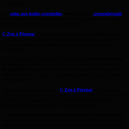
et naturelle
Les
soins aux huiles essentielles
biologiques
et l’
aromathérapie
sont la solution 100 %
naturelle
pour garantir votre réussite beauté
ainsi que pour tous vos problèmes de santé.
C Zen à Pézenas
, c’est la boutique d’
huiles essentielles bio
qui
vous accueille dans un cadre reposant et relaxant en vous apportant
des soins adaptés à vos besoins tout en détendant votre corps et
votre esprit.
Vous commandez, on fabrique, votre boutique d’
huiles essentielles
à Pézenas
vous assure la confection « sur mesure » de toutes sortes
de
produits
de soins et de beauté pour le visage, le corps ou les
cheveux suivant vos goûts et vos envies élaborés à base d’herbes
naturelles
bio
.
Vous trouverez également chez
C Zen à Pézenas
une boutique
d’aromathérapie pour votre confort et votre bien-être. Votre boutique
à Pézenas vous apportera tous les bienfaits des principes actifs
naturels des huiles essentielles et des huiles végétales.
Les
soins aux huiles essentielles biologiques
et l’
aromathérapie
peuvent s’avérer une aide très précieuse à votre remise en forme en
vous apportant un véritable cocktail réussite beauté et santé qui vous