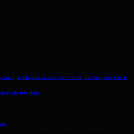
de vedas
,
toilettage canin saint jean de vedas
,
Toilettage saint jean de
pour chiens et chats
.
as
un colier, ou pour choisir une nutrition ou des compléments