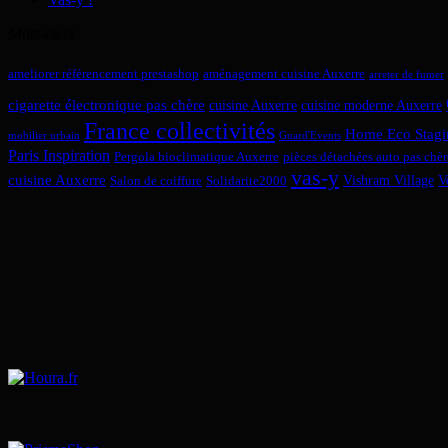
Mots-clefs
ameliorer référencement prestashop
aménagement cuisine Auxerre
arreter de fumer
cigarette électronique pas chère
cuisine Auxerre
cuisine moderne Auxerre
France collectivités
Home Eco Stagi
mobilier urbain
Guard'Events
Paris Inspiration
Pergola bioclimatique Auxerre
pièces détachées auto pas chèr
vas-y
cuisine Auxerre
Vishram Village
V
Salon de coiffure
Solidarite2000