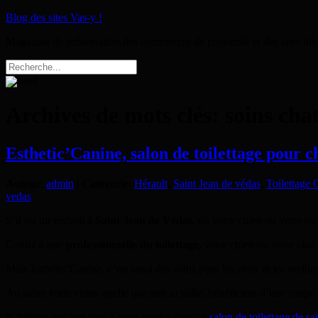
Blog des sites Vas-y !
Magazine de présentation des commerces de proximité et des sites int
Archives de mots clés:
soins cha
Esthetic’Canine, salon de toilettage pour c
Auteur
:
admin
|
Catégorie
:
Hérault
,
Saint Jean de védas
,
Toilettage 
vedas
S’il est un endroit à
Saint Jean de Védas
, ou votre chien ou votre es
Confié à une
professionnelle du toilettage,
votre chien ou votre chat 
Mais Esthétic’Canine, c’est aussi des soins pour les yeux et les oreilles
Au salon votre chien quelle que soit sa taille, bénéficiera d’une coupe 
N’hésitez pas non plus à vous rendre dans ce
salon de toilettage de sa