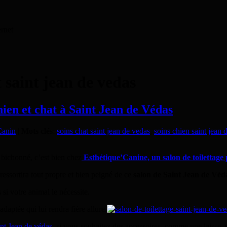
ernet
t saint jean de vedas
hien et chat à Saint Jean de Védas
Canin
|
Mots clés
:
soins chat saint jean de vedas
,
soins chien saint jean 
t bichonné, c’est bien chez
Esthétique’Canine, un salon de toilettage 
ressortira tout propre et bien peigné de ce
salon de Saint Jean de Véd
 si votre animal le nécessite.
adaptée qui lui rendra fière allure.
int Jean de védas
,
si vous souhaitez des accessoires, comme une laisse, 