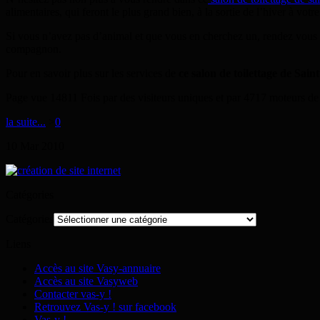
alimentaires, qui feront le plus grand bien, à la sortie de l’hiver à votr
Si vous n’avez pas d’animal et que vous en cherchez un, rendez vous
compagnon.
Pour en savoir plus sur les services de
ce salon de toilettage de Sain
Page vue 14811 Fois par des visiteurs uniques et par 4717 moteurs de
la suite...
>
0
10
Mar
2010
Catégories
Catégories
Liens
Accès au site Vasy-annuaire
Accès au site Vasyweb
Contacter vas-y !
Retrouvez Vas-y ! sur facebook
Vas-y !