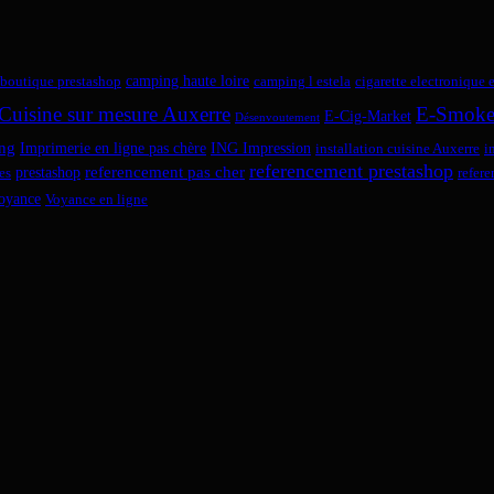
camping haute loire
boutique prestashop
camping l estela
cigarette electronique 
Cuisine sur mesure Auxerre
E-Smok
E-Cig-Market
Désenvoutement
ng
Imprimerie en ligne pas chère
ING Impression
installation cuisine Auxerre
i
referencement prestashop
referencement pas cher
prestashop
es
refer
oyance
Voyance en ligne