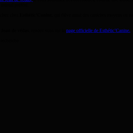
e animal préféré.
 chez chez
Esthétic’Canine,
qui élève aussi des caniches moyens ou nai
t Jean de védas
, rendez vous sur la
page officielle de Esthétic’Canine.
 recherche