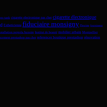
cigarette électronique
cigarette electronique pas cher
ego tank
fiduciaire monsigny
ed
Estheticienne
Fleuriste
fournisseur
mobilier urbain
nstallation pergola Auxerre
Institut de beauté
Montpellier
referencer boutique prestashop
rénovation
encement prestashop pas cher