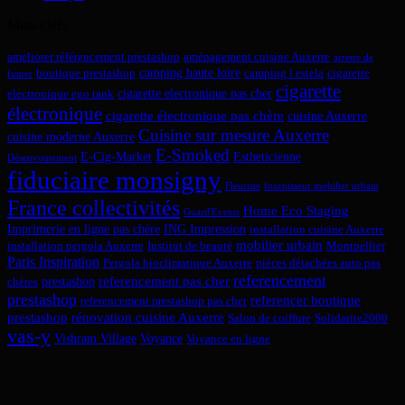
Mots-clefs
ameliorer référencement prestashop
aménagement cuisine Auxerre
arreter de
camping haute loire
boutique prestashop
camping l estela
cigarette
fumer
cigarette
cigarette electronique pas cher
electronique ego tank
électronique
cigarette électronique pas chère
cuisine Auxerre
Cuisine sur mesure Auxerre
cuisine moderne Auxerre
E-Smoked
E-Cig-Market
Estheticienne
Désenvoutement
fiduciaire monsigny
Fleuriste
fournisseur mobilier urbain
France collectivités
Home Eco Staging
Guard'Events
Imprimerie en ligne pas chère
ING Impression
installation cuisine Auxerre
mobilier urbain
installation pergola Auxerre
Institut de beauté
Montpellier
Paris Inspiration
Pergola bioclimatique Auxerre
pièces détachées auto pas
referencement
referencement pas cher
prestashop
chères
prestashop
referencer boutique
referencement prestashop pas cher
prestashop
rénovation cuisine Auxerre
Salon de coiffure
Solidarite2000
vas-y
Vishram Village
Voyance
Voyance en ligne