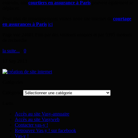
entendu, nos
courtiers en assurance à Paris
peuvent également se
déplacer.
Pour plus de renseignements visitez notre site internet de
courtage
en assurances à Paris
ici
.
Page vue 24681 Fois par des visiteurs uniques et par 5395 moteurs
de recherche
la suite...
>
0
17
Sep
2013
Catégories
Catégories
Liens
Accès au site Vasy-annuaire
Accès au site Vasyweb
Contacter vas-y !
Retrouvez Vas-y ! sur facebook
Vas-y !