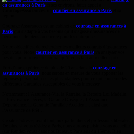
en assurances à Paris
et ses environs, faites appel à
CourtageAssurances
, un
courtier en assurance à Paris
et sa
région.
Courtage Assurances est un cabinet de
courtage en assurances à
Paris
qui s’adapte à vos besoins qu’il s’agisse d’assurances de
personnes, de biens ou encore pour les entreprises.
Notre objectif est de rechercher les meilleurs contrats d’assurances
pour vous. Notre
courtier en assurance à Paris
va analyser vos
besoins pour trouver le contrat qu’il vous faut au meilleur prix.
Fort d’une expérience de plus de 20 ans dans le
courtage en
assurances à Paris
, nous serons en mesure de vous apporter les
réponses personnalisées les plus adaptées pour ce qui concerne les
différentes Garanties susceptibles de vous intéresser.
Notamment : l’Assurance-Vie, la Retraite, la Retraite Loi Madelin,
la Prévoyance Décès, la Garante Obsèques, l’Assurance
Dépendance, la Garantie Familiale Accident… ainsi que
l’Assurance de Prêt…
Ce site s’adresse, avant tout, aux particuliers et professions libérales.
De plus, si vous résidez a Paris, nous aurons plaisir a vous accueillir
(sur Rendez-vous) dans nos Bureaux Parisiens du 15ème. Bien