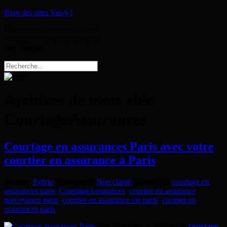
Blog des sites Vas-y !
Magazine de présentation des
commerces de proximité et des
sites internet
Archives de mots clés:
CourtageAssurances
Courtage en assurances Paris avec votre
courtier en assurance à Paris
Auteur
:
Sylvie
|
Catégorie
:
Non classé
|
Mots clés
:
courtage en
assurances paris
,
CourtageAssurances
,
courtier en assurance
prevoyance paris
,
courtier en assurance vie paris
,
courtier en
assurances paris
Vous cherchez un cabinet de
courtage